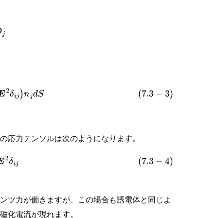
E
2
δ
i
j
)
n
j
d
S
ルの応力テンソルは次のようになります。
E
2
δ
i
j
レンツ力が働きますが、この場合も誘電体と同じよ
た磁化電流が現れます。