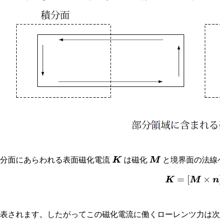
積分面にあらわれる表面磁化電流
は磁化
と境界面の法線
K
M
(
7.3
−
5
)
K
=
[
M
×
n
と表されます。したがってこの磁化電流に働くローレンツ力は