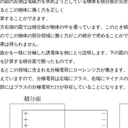
この図の左側は電磁力を求めようとしている物体を積分面が完
とるとこの物体に働く力を正しく
計算することができます。
一方右側の図では積分面が物体の中を通っています。このとき
すのでこの物体の部分領域に働く力がこの積分で求めることが
結果は得られません。
何故かを一様に分極した誘電体を例にとり説明します。下の図
力を計算する積分面で囲ったものです。
するとこの領域に含まれる分極電荷にローレンツ力が働きます
考えていますので、分極電荷は左端にプラス、右端にマイナス
内部にはプラスの分極電荷だけが存在していることになります