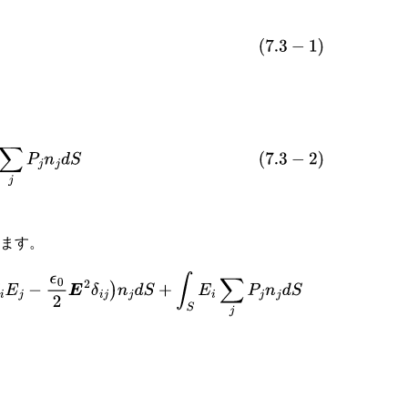
)
i
∑
j
P
j
n
j
d
S
ります。
S
E
i
∑
j
P
j
n
j
d
S
=
∫
S
∑
j
(
E
i
(
ϵ
0
E
j
+
P
j
)
−
ϵ
0
2
E
2
δ
i
j
)
n
j
d
S