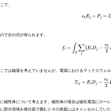
ここで、
ϵ
0
E
j
+
P
j
=
D
j
なので次の式が得られます。
(
7.3
−
3
)
f
i
=
∫
S
∑
j
(
E
i
D
j
−
ϵ
0
2
ここでは磁場を考えていませんが、電場におけるマックスウェ
(
7.3
−
4
)
T
i
j
=
E
i
D
j
−
ϵ
0
2
次に磁性体について考えます。磁性体の場合は磁化電流にロー
うに部分領域を積分面で囲むとその表面にはキャンセルしてい