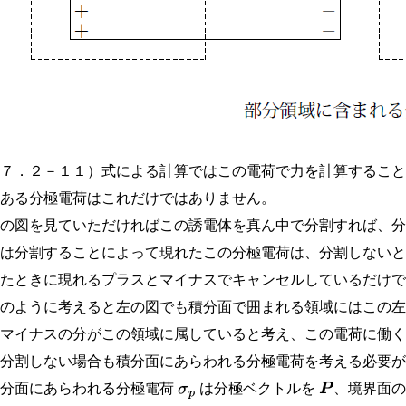
（７．２－１１）式による計算ではこの電荷で力を計算するこ
にある分極電荷はこれだけではありません。
右の図を見ていただければこの誘電体を真ん中で分割すれば、
実は分割することによって現れたこの分極電荷は、分割しない
したときに現れるプラスとマイナスでキャンセルしているだけ
このように考えると左の図でも積分面で囲まれる領域にはこの
るマイナスの分がこの領域に属していると考え、この電荷に働
に分割しない場合も積分面にあらわれる分極電荷を考える必要
積分面にあらわれる分極電荷
は分極ベクトルを
、境界面
σ
p
P