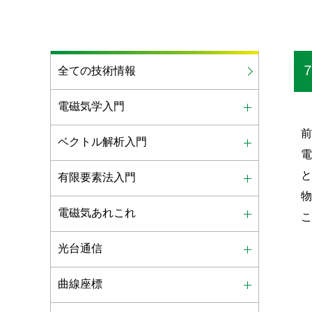
全ての技術情報
電磁気学入門
ベクトル解析入門
有限要素法入門
電磁気あれこれ
光台通信
曲線座標