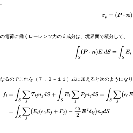
す。
(
7.3
−
1
)
σ
p
=
(
P
⋅
n
この電荷に働くローレンツ力の
成分は、境界面で積分して、
i
(
7.3
−
2
)
∫
S
(
P
⋅
n
)
E
i
d
S
=
∫
S
E
となるのでこれを（７．２－１１）式に加えると次のようにな
f
i
=
∫
S
∑
j
T
i
j
n
j
d
S
+
∫
S
E
i
∑
j
P
j
n
j
d
S
=
∫
S
∑
j
(
ϵ
0
E
i
E
j
−
ϵ
0
2
E
2
δ
i
j
)
n
j
d
S
+
∫