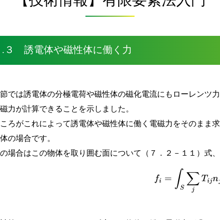
７.３ 誘電体や磁性体に働く力
前節では誘電体の分極電荷や磁性体の磁化電流にもローレンツ
電磁力が計算できることを示しました。
ところがこれによって誘電体や磁性体に働く電磁力をそのまま
物体の場合です。
この場合はこの物体を取り囲む面について（７．２－１１）式
f
i
=
∫
S
∑
j
T
i
j
n
j
d
S