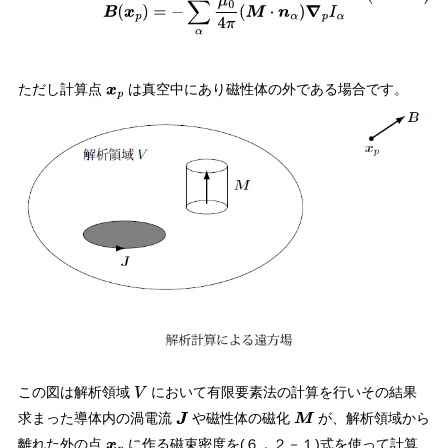
ただし計算点
は真空中にあり磁性体の外である場合です。
x
p
この図は解析領域
において有限要素法の計算を行いその結果
V
求まった導体内の渦電流
や磁性体の磁化
が、解析領域から
J
M
離れた外の点
に作る磁束密度を(６．２－１)式を使って計算