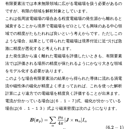
有限要素法では本来無限領域に広がる電磁場を扱う必要があるの
ですが、有限の領域を解析対象としています。
これは低周波電磁場の場合ある程度電磁場の発生源から離れると
減衰することから境界で電磁場をゼロとしても興味のある中心領
域での精度がたもたれれば良いという考えからです。ただしこの
ような場合、結果として得られた電磁場は境界付近に近づけば急
激に精度が悪化すると考えられます。
また発生源から遠く離れた電磁場を評価したいときも、有限要素
法では評価される場所の精度が保たれるようにかなり大きな領域
をモデル化する必要があります。
このような場合有限要素法の結果から得られた導体に流れる渦電
流や磁性体の磁化が精度よく求まっておれば、これを使った解析
計算により遠方での電磁場を精度良く評価することが出来ます。
電流が分かっている場合は(６．１－７)式、磁化が分かっている
場合は(６．１－１３）式より磁束密度は次のようになります。
(
6.2
−
1
)
B
(
x
p
)
=
∑
α
μ
0
4
π
[
J
×
n
α
]
I
α
B
(
x
p
)
=
−
∑
α
μ
0
4
π
(
M
⋅
n
α
)
∇
p
I
α