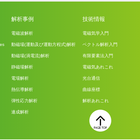
解析事例
技術情報
電磁波解析
電磁気学入門
es
動磁場(運動及び運動方程式)解析
ベクトル解析入門
動磁場(渦電流)解析
有限要素法入門
静磁場解析
電磁気あれこれ
電場解析
光台通信
熱伝導解析
曲線座標
弾性応力解析
解析あれこれ
連成解析