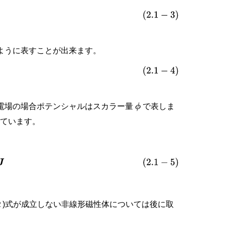
ように表すことが出来ます。
電場の場合ポテンシャルはスカラー量
で表しま
ϕ
れています。
=
J
２)式が成立しない非線形磁性体については後に取