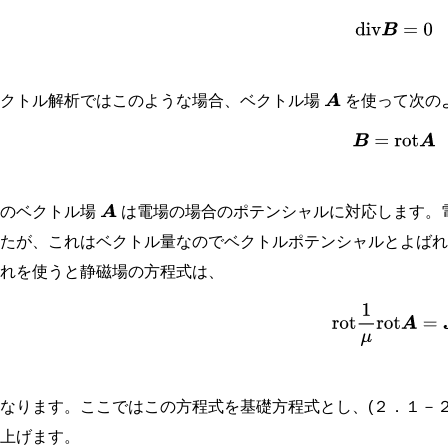
(
2.1
−
3
)
div
B
=
0
ベクトル解析ではこのような場合、ベクトル場
を使って次の
A
(
2.1
−
4
)
B
=
rot
A
このベクトル場
は電場の場合のポテンシャルに対応します。
A
したが、これはベクトル量なのでベクトルポテンシャルとよば
これを使うと静磁場の方程式は、
(
2.1
−
5
)
rot
1
μ
rot
A
なります。ここではこの方程式を基礎方程式とし、(２．１－
り上げます。