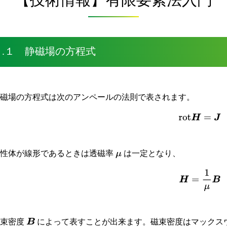
２.１ 静磁場の方程式
静磁場の方程式は次のアンペールの法則で表されます。
(
2.1
−
1
)
rot
H
=
J
磁性体が線形であるときは透磁率
は一定となり、
μ
(
2.1
−
2
)
H
=
1
μ
B
磁束密度
によって表すことが出来ます。磁束密度はマックス
B