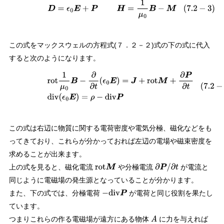
(
7.2
−
3
)
D
=
ϵ
0
E
+
P
H
=
1
μ
0
B
−
M
この式をマックスウェルの方程式(７．２－２)式の下の式に代入
すると次のようになります。
(
7.2
−
4
)
rot
1
μ
0
B
−
∂
∂
t
(
ϵ
0
E
)
=
J
+
rot
M
+
∂
P
∂
t
div
(
ϵ
0
E
)
=
ρ
−
div
P
この式は右辺に物質に関する電荷密度や電気分極、磁化などをも
ってきており、これらが分かっておれば左辺の電場や磁束密度を
求めることが出来ます。
上の式を見ると、磁化電流
や分極電流
が電流と
rot
M
∂
P
/
∂
t
同じように電磁場の発生源となっていることが分かります。
また、下の式では、分極電荷
が電荷と同じ役割を果たし
−
div
P
ています。
つまりこれらの作る電磁場が遠方にある物体
に力を与えれば
A