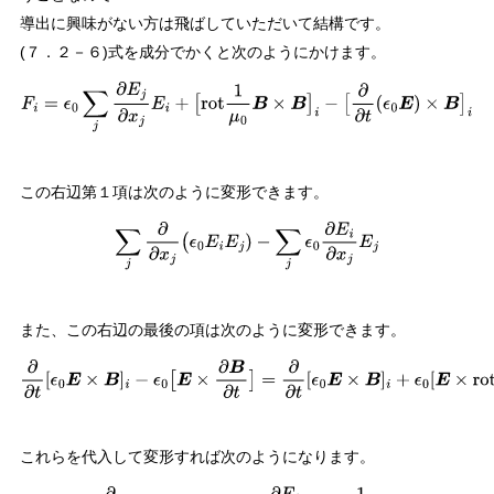
導出に興味がない方は飛ばしていただいて結構です。
(７．２－６)式を成分でかくと次のようにかけます。
F
i
=
ϵ
0
∑
j
∂
E
j
∂
x
j
E
i
+
[
rot
1
μ
0
B
×
B
]
i
−
[
∂
∂
t
(
ϵ
0
E
)
×
B
]
i
この右辺第１項は次のように変形できます。
∑
j
∂
∂
x
j
(
ϵ
0
E
i
E
j
)
−
∑
j
ϵ
0
∂
E
i
∂
x
j
E
j
また、この右辺の最後の項は次のように変形できます。
∂
∂
t
[
ϵ
0
E
×
B
]
i
−
ϵ
0
[
E
×
∂
B
∂
t
]
=
∂
∂
t
[
ϵ
0
E
×
B
]
i
+
ϵ
0
[
E
×
rot
E
]
i
これらを代入して変形すれば次のようになります。