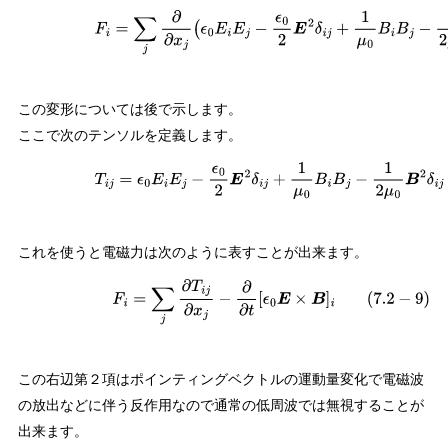
(
7.2
−
7
)
F
i
=
∑
j
∂
∂
x
j
(
ϵ
0
E
i
E
j
−
ϵ
0
2
E
2
δ
i
j
+
1
μ
0
B
i
B
j
−
1
2
この変形については後で示します。
ここで次のテンソルを定義します。
(
7.2
−
8
)
T
i
j
=
ϵ
0
E
i
E
j
−
ϵ
0
2
E
2
δ
i
j
+
1
μ
0
B
i
B
j
−
1
2
μ
0
B
2
δ
i
j
これを使うと電磁力は次のように表すことが出来ます。
(
7.2
−
9
)
F
i
=
∑
j
∂
T
i
j
∂
x
j
−
∂
∂
t
[
ϵ
0
E
×
B
]
i
この右辺第２項はポインティングベクトルの運動量変化で電磁波
の放出などに伴う反作用なので通常の低周波では無視することが
出来ます。