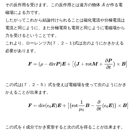
その反作用を受けます。この反作用とは遠方の物体
が作る電
A
磁場による力です。
したがってこれから結論付けられることは磁化電流や分極電流は
電流と同じように、また分極電荷も電荷と同じように電磁場から
力を受けるということです。
これより、ローレンツ力(７．２－１)式は次のようにかきかえる
必要があります。
(
7.2
−
5
)
F
=
(
ρ
−
div
P
)
E
+
[
(
J
+
rot
M
+
∂
P
∂
t
)
×
B
]
この式は(７．２－５）式を使えば電磁場を使って次のようにかき
かえることが出来ます。
(
7.2
−
6
)
F
=
div
(
ϵ
0
E
)
E
+
[
(
rot
1
μ
0
B
−
∂
∂
t
(
ϵ
0
E
)
)
×
B
]
この式を
成分でかき変形すると次の式を得ることが出来ます。
i