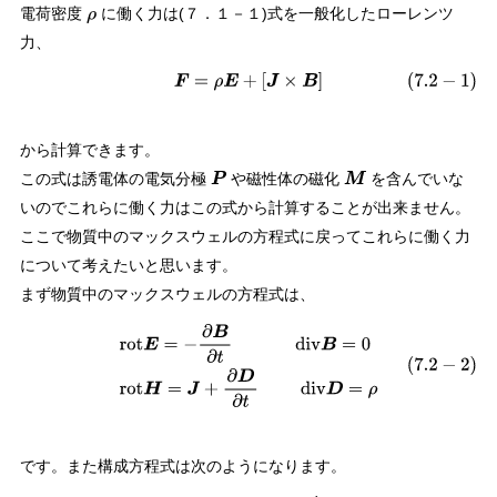
電荷密度
に働く力は(７．１－１)式を一般化したローレンツ
ρ
力、
(
7.2
−
1
)
F
=
ρ
E
+
[
J
×
B
]
から計算できます。
この式は誘電体の電気分極
や磁性体の磁化
を含んでいな
P
M
いのでこれらに働く力はこの式から計算することが出来ません。
ここで物質中のマックスウェルの方程式に戻ってこれらに働く力
について考えたいと思います。
まず物質中のマックスウェルの方程式は、
(
7.2
−
2
)
rot
E
=
−
∂
B
∂
t
div
B
=
0
rot
H
=
J
+
∂
D
∂
t
div
D
=
ρ
です。また構成方程式は次のようになります。