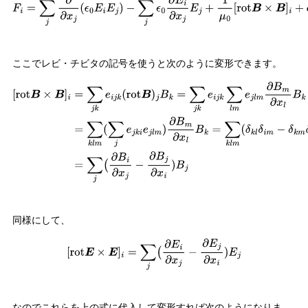
F
i
=
∑
j
∂
∂
x
j
(
ϵ
0
E
i
E
j
)
−
∑
j
ϵ
0
∂
E
i
∂
x
j
E
j
+
1
μ
0
[
rot
B
×
B
]
i
+
ϵ
0
[
rot
E
×
E
]
i
−
∂
∂
t
[
ϵ
0
E
×
B
]
i
ここでレビ・チビタの記号を使うと次のように変形できます。
[
rot
B
×
B
]
i
=
∑
j
k
e
i
j
k
(
rot
B
)
j
B
k
=
∑
j
k
e
i
j
k
∑
l
m
e
j
l
m
∂
B
m
∂
x
l
B
k
=
∑
k
l
m
(
∑
j
e
j
k
i
e
j
l
m
)
同様にして、
[
rot
E
×
E
]
i
=
∑
j
(
∂
E
i
∂
x
j
−
∂
E
j
∂
x
i
)
E
j
なのでこれらを上の式に代入して変形すれば次のようになりま