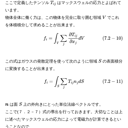
ここで定義したテンソル
はマックスウェルの応力とよばれて
T
i
j
います。
物体全体に働く力は、この物体を完全に取り囲む領域
でこれ
V
を体積積分して求めることが出来ます。
(
7.2
−
10
)
f
i
=
∫
V
∑
j
∂
T
i
j
∂
x
j
d
V
この式はガウスの発散定理を使って次のように領域
の表面積分
S
に変換することが出来ます。
(
7.2
−
11
)
f
i
=
∫
S
∑
j
T
i
j
n
j
d
S
は面
上の外向きにとった単位法線ベクトルです。
n
S
ここで(７．２－７）式の導出を行っておきます。大切なことは上
に述べたマックスウェルの応力によって電磁力が計算できるとい
うことなので