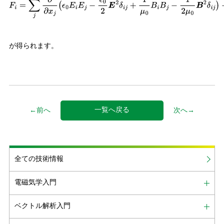
F
i
=
∑
j
∂
∂
x
j
(
ϵ
0
E
i
E
j
−
ϵ
0
2
E
2
δ
i
j
+
1
μ
0
B
i
B
j
−
1
2
μ
0
B
2
δ
i
j
)
−
∂
∂
t
[
ϵ
0
E
×
B
]
i
が得られます。
一覧へ戻る
←前へ
次へ→
全ての技術情報
電磁気学入門
ベクトル解析入門