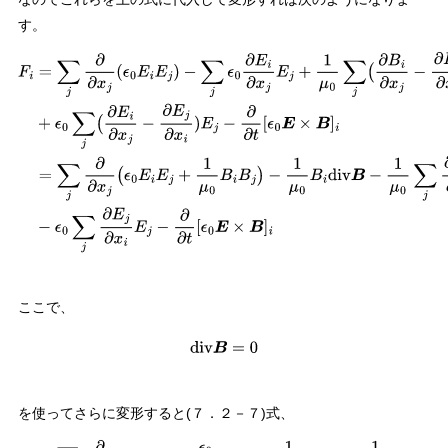
す。
F
i
=
∑
j
∂
∂
x
j
(
ϵ
0
E
i
E
j
)
−
∑
j
ϵ
0
∂
E
i
∂
x
j
E
j
+
1
μ
0
∑
j
(
∂
B
i
∂
x
j
−
∂
B
j
∂
x
i
)
B
j
+
ϵ
0
∑
j
(
∂
E
i
∂
x
j
−
∂
E
j
∂
x
i
)
E
j
−
∂
∂
t
[
ϵ
0
E
×
−
1
μ
0
B
i
div
B
−
1
μ
0
∑
j
∂
B
j
∂
x
i
B
j
−
ϵ
0
∑
j
∂
E
j
∂
x
i
E
j
−
∂
∂
t
[
ϵ
0
E
×
B
]
i
ここで、
div
B
=
0
を使ってさらに変形すると(７．２－７)式、