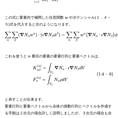
この式に要素内で補間した任意関数
やポテンシャル(１．４－
w
５)式を代入すると次のようになります。
∑
α
∑
β
(
∇
N
α
w
α
)
⋅
(
ϵ
∇
N
β
ϕ
β
)
=
∑
α
∑
β
w
α
(
∇
N
α
⋅
ϵ
∇
N
β
)
ϕ
β
これを使うと
番目の要素の要素行列と要素ベクトルは、
n
(
1.4
−
6
)
K
α
β
(
n
)
=
∫
V
n
∇
N
α
⋅
ϵ
∇
N
β
d
V
F
α
(
n
)
=
∫
V
n
N
α
ρ
d
V
と表すことが出来ます。
要素行列と要素ベクトルから全体の係数行列とベクトルを作成す
る手順は２次元の場合詳しく説明しましたが、３次元の場合も全