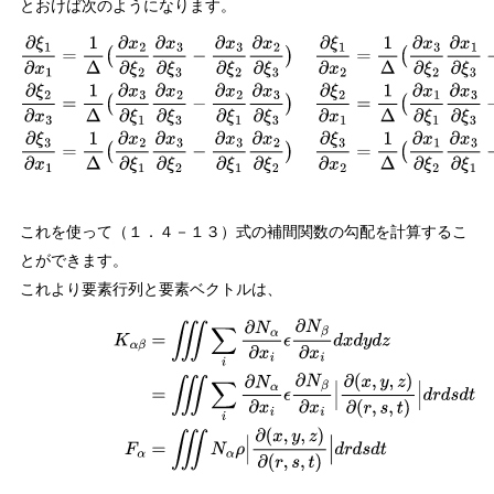
とおけば次のようになります。
∂
ξ
1
∂
x
1
=
1
Δ
(
∂
x
2
∂
ξ
2
∂
x
3
∂
ξ
3
−
∂
x
3
∂
ξ
2
∂
x
2
∂
ξ
3
)
∂
ξ
1
∂
x
2
=
1
Δ
(
∂
x
3
∂
ξ
2
∂
x
1
∂
ξ
3
−
これを使って（１．４－１３）式の補間関数の勾配を計算するこ
とができます。
これより要素行列と要素ベクトルは、
(
1.4
−
16
)
K
α
β
=
∭
∑
i
∂
N
α
∂
x
i
ϵ
∂
N
β
∂
x
i
d
x
d
y
d
z
=
∭
∑
i
∂
N
α
∂
x
i
ϵ
∂
N
∂
(
x
,
y
,
z
)
∂
(
r
,
s
,
t
)
|
d
r
d
s
d
t
F
α
=
∭
N
α
ρ
|
∂
(
x
,
y
,
z
)
∂
(
r
,
s
,
t
)
|
d
r
d
s