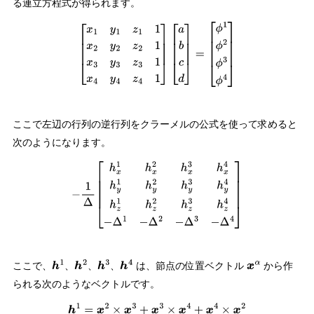
る連立方程式が得られます。
[
x
1
y
1
z
1
1
x
2
y
2
z
2
1
x
3
y
3
z
3
1
x
4
y
4
z
4
1
]
[
a
b
c
d
]
=
[
ϕ
1
ϕ
2
ϕ
3
ϕ
4
]
ここで左辺の行列の逆行列をクラーメルの公式を使って求めると
次のようになります。
−
1
Δ
[
h
x
1
h
x
2
h
x
3
h
x
4
h
y
1
h
y
2
h
y
3
h
y
4
h
z
1
h
z
2
h
z
3
h
z
4
−
Δ
1
−
Δ
2
−
Δ
3
−
Δ
4
]
ここで、
、
、
、
は、節点の位置ベクトル
から作
h
1
h
2
h
3
h
4
x
α
られる次のようなベクトルです。
h
1
=
x
2
×
x
3
+
x
3
×
x
4
+
x
4
×
x
2
h
2
=
x
1
×
x
4
+
x
4
×
x
3
+
x
3
×
x
1
h
3
=
x
1
×
x
2
+
x
2
×
x
4
+