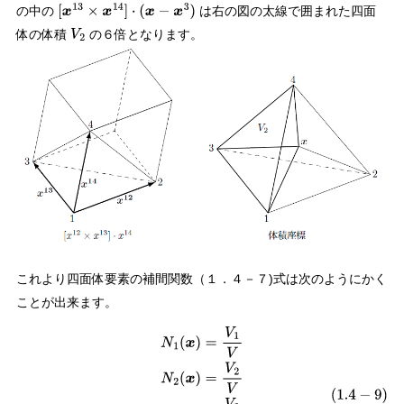
の中の
は右の図の太線で囲まれた四面
[
x
13
×
x
14
]
⋅
(
x
−
x
3
)
体の体積
の６倍となります。
V
2
これより四面体要素の補間関数（１．４－７)式は次のようにかく
ことが出来ます。
(
1.4
−
9
)
N
1
(
x
)
=
V
1
V
N
2
(
x
)
=
V
2
V
N
3
(
x
)
=
V
3
V
N
4
(
x
)
=
V
4
V