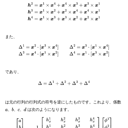
また、
Δ
1
=
x
2
⋅
[
x
3
×
x
4
]
Δ
2
=
x
3
⋅
[
x
1
×
x
4
]
Δ
3
=
x
4
⋅
[
x
1
×
x
2
]
Δ
4
=
x
1
⋅
[
x
3
×
x
2
]
であり、
Δ
=
Δ
1
+
Δ
2
+
Δ
3
+
Δ
4
は元の行列の行列式の符号を逆にしたものです。これより、係数
、
、
、
は次のようになります。
a
b
c
d
[
a
b
c
d
]
=
−
1
Δ
[
h
x
1
h
x
2
h
x
3
h
x
4
h
y
1
h
y
2
h
y
3
h
y
4
h
z
1
h
z
2
h
z
3
h
z
4
−
Δ
1
−
Δ
2
−
Δ
3