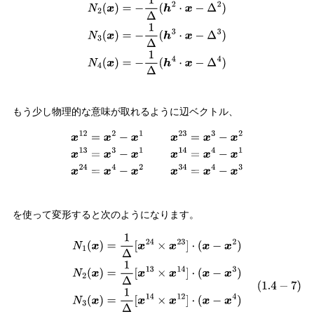
もう少し物理的な意味が取れるように辺ベクトル、
x
12
=
x
2
−
x
1
x
23
=
x
3
−
x
2
x
13
=
x
3
−
x
1
x
14
=
x
4
−
x
1
x
24
=
x
4
−
x
2
x
34
=
x
4
−
x
3
を使って変形すると次のようになります。
(
1.4
−
7
)
N
1
(
x
)
=
1
Δ
[
x
24
×
x
23
]
⋅
(
x
−
x
2
)
N
2
(
x
)
=
1
Δ
[
x
13
×
x
14
]
⋅
(
x
−
x
3
)
N
3
(
x
)
=
1