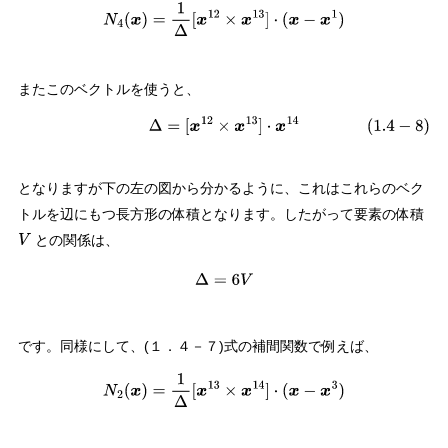
またこのベクトルを使うと、
(
1.4
−
8
)
Δ
=
[
x
12
×
x
13
]
⋅
x
14
となりますが下の左の図から分かるように、これはこれらのベク
トルを辺にもつ長方形の体積となります。したがって要素の体積
との関係は、
V
Δ
=
6
V
です。同様にして、(１．４－７)式の補間関数で例えば、
N
2
(
x
)
=
1
Δ
[
x
13
×
x
14
]
⋅
(
x
−
x
3
)