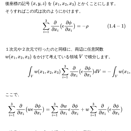
後座標の記号
を
とかくことにします。
(
x
,
y
,
z
)
(
x
1
,
x
2
,
x
3
)
そうすればこの式は次のようにかけます。
(
1.4
−
1
)
∑
i
=
1
3
∂
∂
x
i
(
ϵ
∂
ϕ
∂
x
i
)
=
−
ρ
１次元や２次元で行ったのと同様に、両辺に任意関数
をかけて考えている領域
で積分します。
w
(
x
1
,
x
2
,
x
3
)
V
(
1.4
−
2
)
∫
V
w
(
x
1
,
x
2
,
x
3
)
∑
i
=
1
3
∂
∂
x
i
(
ϵ
∂
ϕ
∂
x
i
)
d
V
=
−
∫
V
w
(
x
1
,
x
ここで、
∑
i
=
1
3
∂
∂
x
i
(
w
ϵ
∂
ϕ
∂
x
i
)
=
∑
i
=
1
3
∂
w
∂
x
i
ϵ
∂
ϕ
∂
x
i
+
w
∑
i
=
1
3
∂
∂
x
i
(
ϵ
∂
ϕ
∂
x
i
)