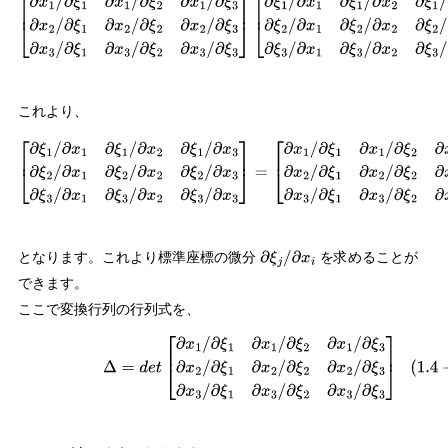
[
∂
x
1
/
∂
ξ
1
∂
x
1
/
∂
ξ
2
∂
x
1
/
∂
ξ
3
∂
x
2
/
∂
ξ
1
∂
x
2
/
∂
ξ
2
∂
x
2
/
∂
ξ
3
∂
x
3
/
∂
ξ
1
∂
x
3
/
∂
ξ
2
∂
x
3
/
∂
ξ
3
]
[
∂
ξ
1
/
∂
x
1
∂
ξ
1
/
∂
x
2
∂
ξ
1
/
∂
x
3
∂
ξ
2
/
∂
x
1
∂
ξ
2
/
∂
x
2
∂
ξ
2
/
∂
x
3
∂
ξ
3
/
∂
x
1
∂
ξ
3
/
∂
x
2
∂
ξ
3
/
∂
x
3
]
=
[
1
0
0
0
1
0
0
0
1
]
これより、
[
∂
ξ
1
/
∂
x
1
∂
ξ
1
/
∂
x
2
∂
ξ
1
/
∂
x
3
∂
ξ
2
/
∂
x
1
∂
ξ
2
/
∂
x
2
∂
ξ
2
/
∂
x
3
∂
ξ
3
/
∂
x
1
∂
ξ
3
/
∂
x
2
∂
ξ
3
/
∂
x
3
]
=
[
∂
x
1
/
∂
ξ
1
∂
x
1
/
∂
ξ
2
∂
x
1
/
∂
ξ
3
∂
x
2
/
∂
ξ
1
∂
x
2
/
∂
ξ
2
∂
x
2
/
∂
ξ
3
∂
x
3
/
∂
ξ
1
∂
x
3
/
∂
ξ
2
∂
x
3
/
∂
ξ
3
]
−
1
となります。これより標準座標の微分
を求めることが
∂
ξ
j
/
∂
x
i
できます。
ここで変換行列の行列式を、
(
1.4
−
15
)
Δ
=
d
e
t
[
∂
x
1
/
∂
ξ
1
∂
x
1
/
∂
ξ
2
∂
x
1
/
∂
ξ
3
∂
x
2
/
∂
ξ
1
∂
x
2
/
∂
ξ
2
∂
x
2
/
∂
ξ
3
∂
x
3
/
∂
ξ
∂
ξ
2
∂
x
3
/
∂
ξ
3
]