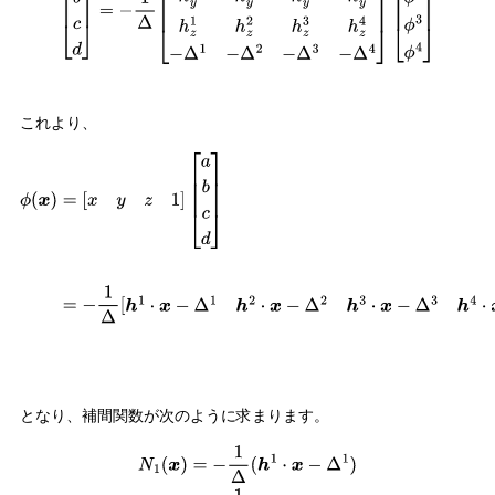
[
ϕ
1
ϕ
2
ϕ
3
ϕ
4
]
これより、
ϕ
(
x
)
=
[
x
y
z
1
]
[
a
b
c
d
]
=
−
1
Δ
[
h
1
⋅
x
−
Δ
1
h
2
⋅
x
−
Δ
2
h
3
⋅
x
−
Δ
3
h
4
⋅
x
−
Δ
4
]
[
ϕ
1
ϕ
2
ϕ
3
ϕ
4
]
となり、補間関数が次のように求まります。
N
1
(
x
)
=
−
1
Δ
(
h
1
⋅
x
−
Δ
1
)
N
2
(
x
)
=
−
1
Δ
(
h
2
⋅
x
−
Δ
2
)
N
3
(
x
)
=
−
1
Δ
(
h
3
⋅
x
−
Δ
3
)
N
4
(
x
)