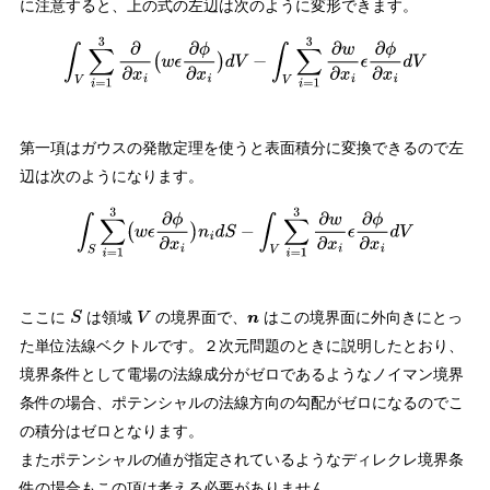
に注意すると、上の式の左辺は次のように変形できます。
∫
V
∑
i
=
1
3
∂
∂
x
i
(
w
ϵ
∂
ϕ
∂
x
i
)
d
V
−
∫
V
∑
i
=
1
3
∂
w
∂
x
i
ϵ
∂
ϕ
∂
x
i
d
V
第一項はガウスの発散定理を使うと表面積分に変換できるので左
辺は次のようになります。
∫
S
∑
i
=
1
3
(
w
ϵ
∂
ϕ
∂
x
i
)
n
i
d
S
−
∫
V
∑
i
=
1
3
∂
w
∂
x
i
ϵ
∂
ϕ
∂
x
i
d
V
ここに
は領域
の境界面で、
はこの境界面に外向きにとっ
S
V
n
た単位法線ベクトルです。２次元問題のときに説明したとおり、
境界条件として電場の法線成分がゼロであるようなノイマン境界
条件の場合、ポテンシャルの法線方向の勾配がゼロになるのでこ
の積分はゼロとなります。
またポテンシャルの値が指定されているようなディレクレ境界条
件の場合もこの項は考える必要がありません。