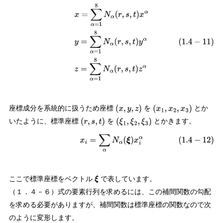
(
1.4
−
11
)
x
=
∑
α
=
1
8
N
α
(
r
,
s
,
t
)
x
α
y
=
∑
α
=
1
8
N
α
(
r
,
s
,
t
)
y
α
z
=
∑
α
=
1
8
N
α
(
r
,
s
,
t
)
z
α
座標成分を系統的に扱うため座標
を
とか
(
x
,
y
,
z
)
(
x
1
,
x
2
,
x
3
)
いたように、標準座標
を
とかきます。
(
r
,
s
,
t
)
(
ξ
1
,
ξ
2
,
ξ
3
)
(
1.4
−
12
)
x
i
=
∑
α
N
α
(
ξ
)
x
i
α
ここで標準座標をベクトル
で表しています。
ξ
（１．４－６）式の要素行列を求めるには、この補間関数の勾配
を求める必要がありますが、補間関数は標準座標の関数なので次
のように変形します。