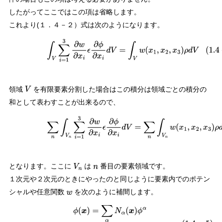
したがってここではこの項は省略します。
これより(１．４－２）式は次のようになります。
(
1.4
−
3
)
∫
V
∑
i
=
1
3
∂
w
∂
x
i
ϵ
∂
ϕ
∂
x
i
d
V
=
∫
V
w
(
x
1
,
x
2
,
x
3
)
ρ
d
V
領域
を有限要素分割した場合はこの積分は領域ごとの積分の
V
和として表わすことが出来るので、
(
1.4
−
4
)
∑
n
∫
V
n
∑
i
=
1
3
∂
w
∂
x
i
ϵ
∂
ϕ
∂
x
i
d
V
=
∑
n
∫
V
n
w
(
x
1
,
x
2
,
x
3
)
ρ
d
となります。ここに
は
番目の要素領域です。
V
n
n
１次元や２次元のときにやったのと同じように要素内でのポテン
シャルや任意関数
を次のように補間します。
w
(
1.4
−
5
)
ϕ
(
x
)
=
∑
α
N
α
(
x
)
ϕ
α
w
(
x
)
=
∑
α
N
α
(
x
)
w
α