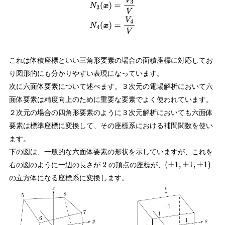
これは体積座標といい三角形要素の場合の面積座標に対応してお
り図形的にも分かりやすい表現になっています。
次に六面体要素について述べます。３次元の電場解析において六
面体要素は精度向上のために重要な要素でよく使われています。
２次元の場合の四角形要素のように３次元解析においても六面体
要素は標準座標に変換して、その座標系における補間関数を使い
ます。
下の図は、一般的な六面体要素の形状を示していますが、これを
右の図のように一辺の長さが
の頂点の座標が、
2
(
±
1
,
±
1
,
±
1
)
の立方体になる座標系に変換します。