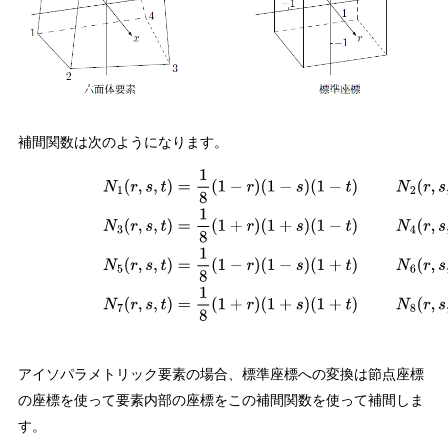
補間関数は次のようになります。
(
1.4
−
10
)
N
1
(
r
,
s
,
t
)
=
1
8
(
1
−
r
)
(
1
−
s
)
(
1
−
t
)
N
2
(
r
,
s
,
t
)
=
1
8
(
1
+
r
)
(
1
−
s
)
(
1
−
t
)
N
3
(
r
(
1
−
t
)
N
5
(
r
,
s
,
t
)
=
1
8
(
1
−
r
)
(
1
−
s
)
(
1
+
t
)
N
6
(
r
,
s
,
t
)
=
1
8
(
1
+
r
)
(
1
−
s
)
(
1
+
t
)
N
7
(
r
,
s
,
t
)
アイソパラメトリック要素の場合、標準座標への変換は節点座標
の座標を使って要素内部の座標をこの補間関数を使って補間しま
す。