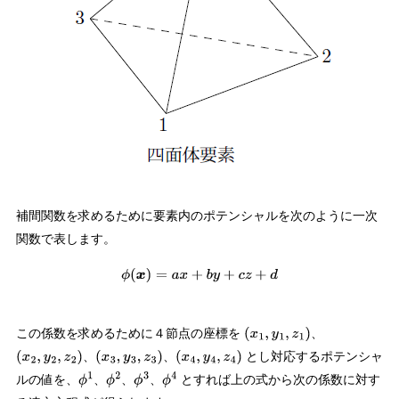
補間関数を求めるために要素内のポテンシャルを次のように一次
関数で表します。
ϕ
(
x
)
=
a
x
+
b
y
+
c
z
+
d
この係数を求めるために４節点の座標を
、
(
x
1
,
y
1
,
z
1
)
、
、
とし対応するポテンシャ
(
x
2
,
y
2
,
z
2
)
(
x
3
,
y
3
,
z
3
)
(
x
4
,
y
4
,
z
4
)
ルの値を、
、
、
、
とすれば上の式から次の係数に対す
ϕ
1
ϕ
2
ϕ
3
ϕ
4