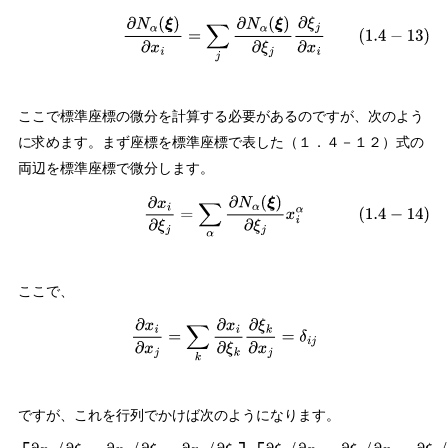
(
1.4
−
13
)
∂
N
α
(
ξ
)
∂
x
i
=
∑
j
∂
N
α
(
ξ
)
∂
ξ
j
∂
ξ
j
∂
x
i
ここで標準座標の微分を計算する必要があるのですが、次のよう
に求めます。まず座標を標準座標で表した（１．４－１２）式の
両辺を標準座標で微分します。
(
1.4
−
14
)
∂
x
i
∂
ξ
j
=
∑
α
∂
N
α
(
ξ
)
∂
ξ
j
x
i
α
ここで、
∂
x
i
∂
x
j
=
∑
k
∂
x
i
∂
ξ
k
∂
ξ
k
∂
x
j
=
δ
i
j
ですが、これを行列でかけば次のようになります。