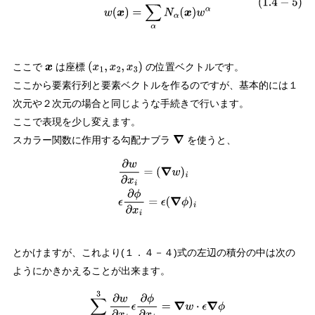
ここで
は座標
の位置ベクトルです。
x
(
x
1
,
x
2
,
x
3
)
ここから要素行列と要素ベクトルを作るのですが、基本的には１
次元や２次元の場合と同じような手続きで行います。
ここで表現を少し変えます。
スカラー関数に作用する勾配ナブラ
を使うと、
∇
∂
w
∂
x
i
=
(
∇
w
)
i
ϵ
∂
ϕ
∂
x
i
=
ϵ
(
∇
ϕ
)
i
とかけますが、これより(１．４－４)式の左辺の積分の中は次の
ようにかきかえることが出来ます。
∑
i
=
1
3
∂
w
∂
x
i
ϵ
∂
ϕ
∂
x
i
=
∇
w
⋅
ϵ
∇
ϕ