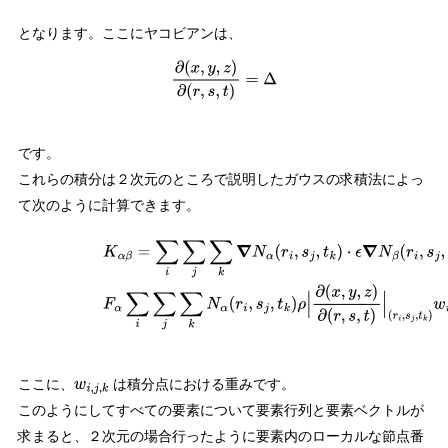
となります。ここにヤコビアンは、
∂
(
x
,
y
,
z
)
∂
(
r
,
s
,
t
)
=
Δ
です。
これらの積分は２次元のところで説明したガウスの求積法によっ
て次のように計算できます。
(
1.4
−
17
)
K
α
β
=
∑
i
∑
j
∑
k
∇
N
α
(
r
i
,
s
j
,
t
k
)
⋅
ϵ
∇
N
β
(
r
i
,
s
j
,
t
k
)
|
∂
(
x
,
y
,
z
)
∂
(
r
,
s
,
t
)
|
(
r
i
,
s
j
,
t
k
(
r
i
,
s
j
,
t
k
)
w
i
j
k
ここに、
は積分点における重みです。
w
i
,
j
,
k
このようにしてすべての要素について要素行列と要素ベクトルが
求まると、２次元の場合行ったように要素内のローカルな節点番