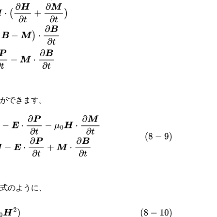
2
)
+
E
⋅
∂
P
∂
t
−
M
⋅
∂
B
∂
t
とができます。
2
(
ϵ
0
E
2
+
1
μ
0
B
2
)
+
div
q
=
−
E
⋅
J
−
E
⋅
∂
P
∂
t
+
M
⋅
∂
B
∂
t
）式のように、
μ
0
H
2
)