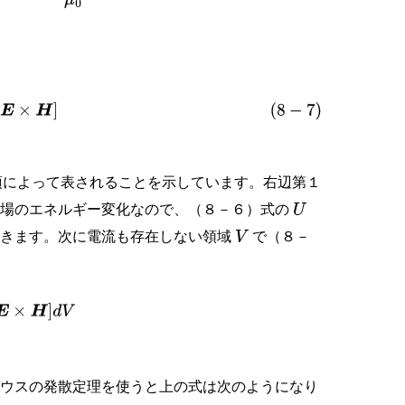
[
E
×
H
]
項によって表されることを示しています。右辺第１
磁場のエネルギー変化なので、（８－６）式の
U
できます。次に電流も存在しない領域
で（８－
V
×
H
]
d
V
ガウスの発散定理を使うと上の式は次のようになり