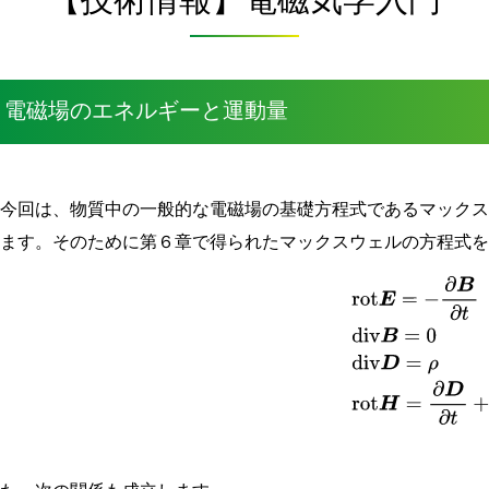
8. 電磁場のエネルギーと運動量
今回は、物質中の一般的な電磁場の基礎方程式であるマックス
します。そのために第６章で得られたマックスウェルの方程式
(
8
−
1
)
rot
E
=
−
∂
B
∂
t
div
B
=
0
div
D