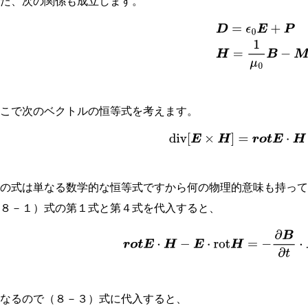
また、次の関係も成立します。
(
8
−
2
)
D
=
ϵ
0
E
+
P
H
=
1
μ
ここで次のベクトルの恒等式を考えます。
(
8
−
3
)
div
[
E
×
H
]
=
r
o
t
E
⋅
H
この式は単なる数学的な恒等式ですから何の物理的意味も持っ
（８－１）式の第１式と第４式を代入すると、
r
o
t
E
⋅
H
−
E
⋅
rot
H
=
−
∂
B
∂
t
⋅
H
−
となるので（８－３）式に代入すると、