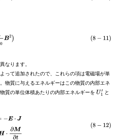
1
μ
0
B
2
)
に異なります。
よって追加されたので、これらの項は電磁場が単
す。物質に与えるエネルギーはこの物質の内部エネ
は物質の単位体積あたりの内部エネルギーを
と
U
1
′
′
∂
t
=
E
⋅
∂
P
∂
t
+
μ
0
H
⋅
∂
M
∂
t