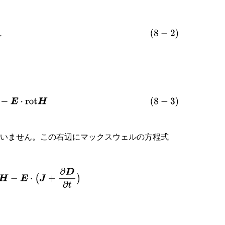
0
B
−
M
−
E
⋅
rot
H
ていません。この右辺にマックスウェルの方程式
E
⋅
(
J
+
∂
D
∂
t
)