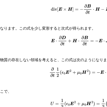
div
[
E
×
H
]
=
−
∂
B
∂
t
⋅
H
−
E
⋅
J
となります。この式を少し変形すると次式が得られます。
(
8
−
4
)
E
⋅
∂
D
∂
t
+
H
⋅
∂
B
∂
t
=
−
E
⋅
今物質の存在しない領域を考えると、この式は次のようになり
(
8
−
5
)
∂
∂
t
1
2
(
ϵ
0
E
2
+
μ
0
H
2
)
=
−
ここで、
(
8
−
6
)
U
=
1
2
(
ϵ
0
E
2
+
μ
0
H
2
)
=
1
2
(