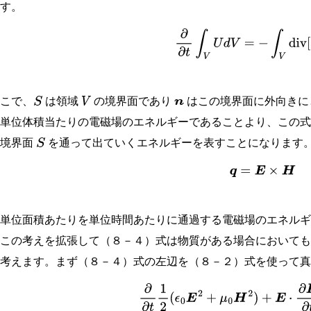
ます。
∂
∂
t
∫
V
U
d
V
=
−
∫
V
div
[
E
ここで、
は領域
の境界面であり
はこの境界面に外向きに
S
V
n
る単位体積当たりの電磁場のエネルギーであることより、この
ら境界面
を通って出ていくエネルギーを表すことになります
S
(
8
−
8
)
q
=
E
×
H
は単位面積あたりを単位時間あたりに通過する電磁場のエネル
この考えを拡張して（８－４）式は物質がある場合においても
と考えます。まず（８－４）式の左辺を（８－２）式を使って
∂
∂
t
1
2
(
ϵ
0
E
2
+
μ
0
H
2
)
+
E
⋅
∂
P
∂
t
+
μ
0
H
⋅
∂
M
∂
t
=
∂
∂
t
ϵ
0
2
E
2
+
E
⋅
∂
P