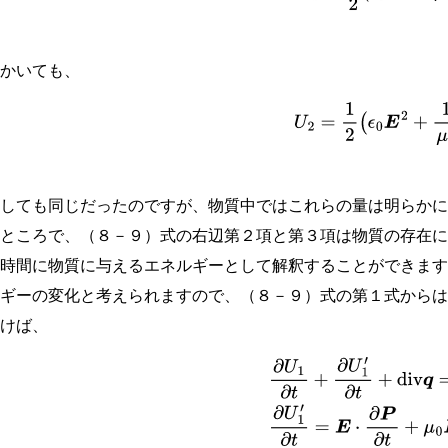
とかいても、
(
8
−
11
)
U
2
=
1
2
(
ϵ
0
E
2
+
としても同じだったのですが、物質中ではこれらの量は明らか
ところで、（８－９）式の右辺第２項と第３項は物質の存在に
位時間に物質に与えるエネルギーとして解釈することができま
ルギーの変化と考えられますので、（８－９）式の第１式から
かけば、
(
8
−
12
)
∂
U
1
∂
t
+
∂
U
1
′
∂
t
+
div
q
=
−
E
⋅
J
∂
U
1