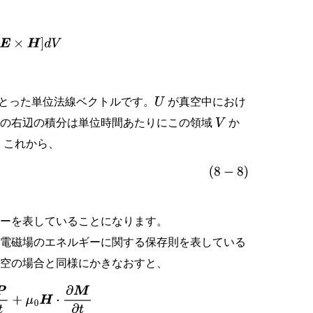
×
H
]
d
V
とった単位法線ベクトルです。
が真空中におけ
U
式の右辺の積分は単位時間あたりにこの領域
か
V
。これから、
ギーを表していることになります。
電磁場のエネルギーに関する保存則を表している
真空の場合と同様にかきなおすと、
∂
t
+
μ
0
H
⋅
(
∂
H
∂
t
+
∂
M
∂
t
)
=
∂
∂
t
ϵ
0
2
E
2
+
E
⋅
∂
P
∂
t
+