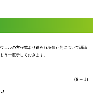
ウェルの方程式より得られる保存則について議論
をもう一度示しておきます。
=
ρ
rot
H
=
∂
D
∂
t
+
J