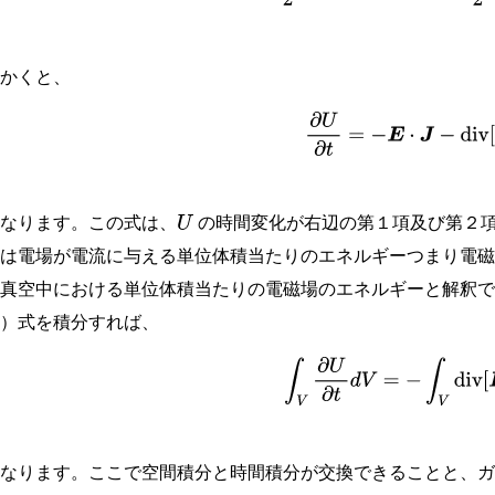
とかくと、
(
8
−
7
)
∂
U
∂
t
=
−
E
⋅
J
−
div
となります。この式は、
の時間変化が右辺の第１項及び第２
U
項は電場が電流に与える単位体積当たりのエネルギーつまり電
は真空中における単位体積当たりの電磁場のエネルギーと解釈
７）式を積分すれば、
∫
V
∂
U
∂
t
d
V
=
−
∫
V
div
[
E
となります。ここで空間積分と時間積分が交換できることと、