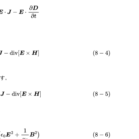
−
E
⋅
∂
D
∂
t
J
−
div
[
E
×
H
]
ます。
E
⋅
J
−
div
[
E
×
H
]
ϵ
0
E
2
+
1
μ
0
B
2
)