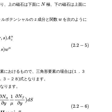
あり、上の磁石は下面に
極、下の磁石は上面に
N
トルポテンシャルの
成分と関数
を次のように
z
w
x
,
y
)
=
∑
α
N
α
(
r
,
s
)
w
α
素におけるもので、三角形要素の場合は(１．３
．３－２８)式となります。
になります。
)
d
S
F
α
(
n
)
=
∫
S
n
N
α
J
z
d
S
+
∫
l
n
N
α
[
H
×
n
]
z
d
l