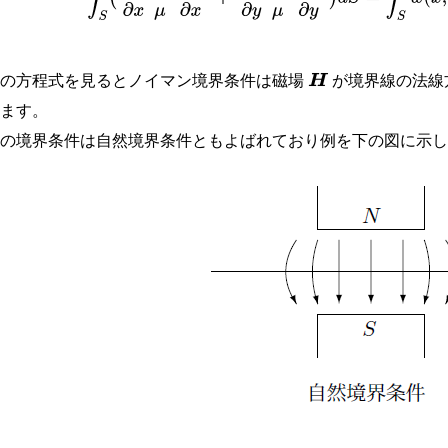
この方程式を見るとノイマン境界条件は磁場
が境界線の法線
H
います。
この境界条件は自然境界条件ともよばれており例を下の図に示