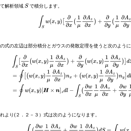
けて解析領域
で積分します。
S
(
2.2
−
3
)
∫
S
w
(
x
,
y
)
[
∂
∂
x
(
1
μ
∂
A
z
∂
x
)
+
∂
∂
y
(
1
μ
∂
この式の左辺は部分積分とガウスの発散定理を使うと次のよう
∫
S
[
∂
∂
x
(
w
(
x
,
y
)
1
μ
∂
A
z
∂
x
)
+
∂
∂
y
(
w
(
x
,
y
)
1
μ
∂
A
z
∂
y
)
]
d
S
−
∫
S
[
∂
w
∂
x
1
μ
∂
(
w
(
x
,
y
)
1
μ
∂
A
z
∂
y
)
n
y
]
d
l
−
∫
S
[
∂
w
∂
x
1
μ
∂
A
z
∂
x
+
∂
w
∂
y
1
μ
∂
A
z
∂
y
]
d
S
=
∮
w
(
れより(２．２－３）式は次のようになります。
(
2.2
−
4
)
∫
S
(
∂
w
∂
x
1
μ
∂
A
z
∂
x
+
∂
w
∂
y
1
μ
∂
A
z
∂
y
)
d
S
=
∫