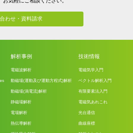
、
お気軽にご相談ください。
合わせ・資料請求
解析事例
技術情報
電磁波解析
電磁気学入門
es
動磁場(運動及び運動方程式)解析
ベクトル解析入門
動磁場(渦電流)解析
有限要素法入門
静磁場解析
電磁気あれこれ
電場解析
光台通信
熱伝導解析
曲線座標