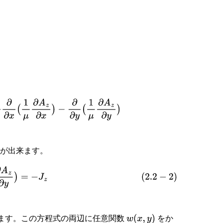
B
x
)
−
∂
∂
x
(
1
μ
B
z
)
=
0
(
rot
1
μ
B
)
z
=
∂
∂
x
(
1
μ
B
y
)
∂
∂
y
(
1
μ
∂
A
z
∂
y
)
とが出来ます。
μ
∂
A
z
∂
y
)
=
−
J
z
します。この方程式の両辺に任意関数
をか
w
(
x
,
y
)