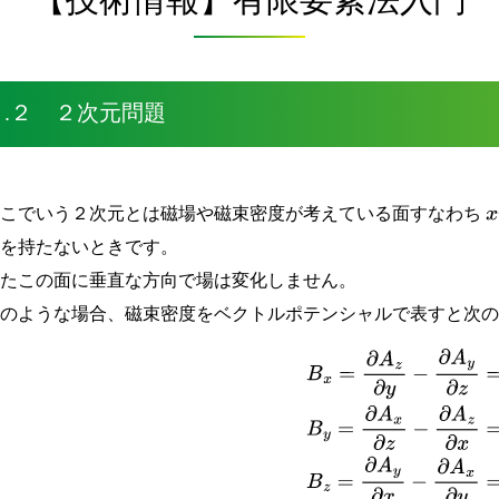
２.２ ２次元問題
ここでいう２次元とは磁場や磁束密度が考えている面すなわち
x
分を持たないときです。
またこの面に垂直な方向で場は変化しません。
このような場合、磁束密度をベクトルポテンシャルで表すと次
(
2.2
−
1
)
B
x
=
∂
A
z
∂
y
−
∂
A
y
∂
z
=
∂
A
z
∂
y
B
y
=
∂
A
x
∂
z
−
∂
A