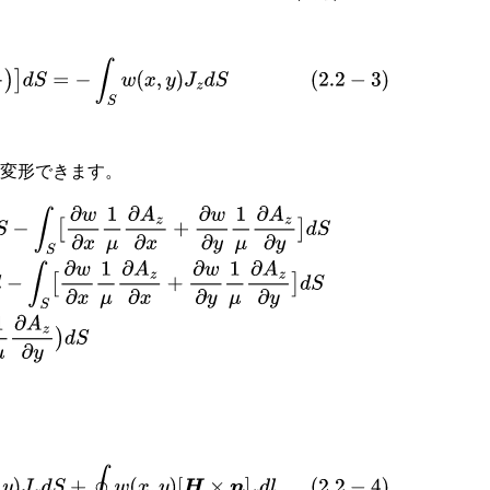
A
z
∂
y
)
]
d
S
=
−
∫
S
w
(
x
,
y
)
J
z
d
S
に変形できます。
A
z
∂
x
+
∂
w
∂
y
1
μ
∂
A
z
∂
y
]
d
S
=
∮
[
(
w
(
x
,
y
)
1
μ
∂
A
z
∂
x
)
n
x
+
x
,
y
)
[
H
×
n
]
z
d
l
−
∫
S
(
∂
w
∂
x
1
μ
∂
A
z
∂
x
+
∂
w
∂
y
1
μ
∂
A
z
∂
y
)
d
S
S
w
(
x
,
y
)
J
z
d
S
+
∮
w
(
x
,
y
)
[
H
×
n
]
z
d
l