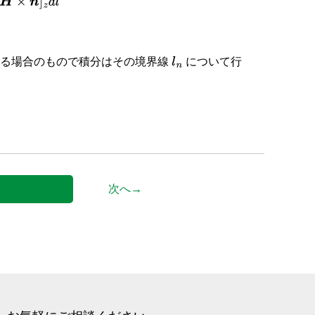
れる場合のもので積分はその境界線
について行
l
n
次へ→