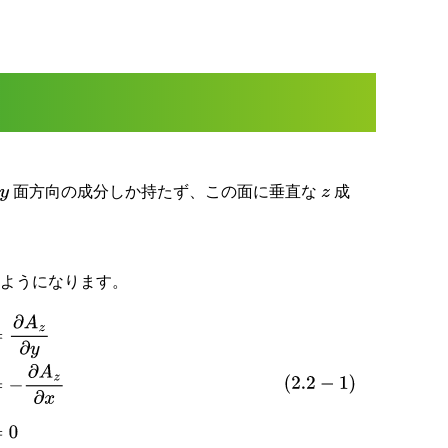
面方向の成分しか持たず、この面に垂直な
成
y
z
のようになります。
z
∂
x
=
−
∂
A
z
∂
x
B
z
=
∂
A
y
∂
x
−
∂
A
x
∂
y
=
0