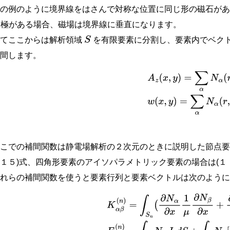
この例のように境界線をはさんで対称な位置に同じ形の磁石が
極がある場合、磁場は境界線に垂直になります。
さてここからは解析領域
を有限要素に分割し、要素内でベク
S
補間します。
(
2.2
−
5
)
A
z
(
x
,
y
)
=
∑
α
N
α
(
r
,
s
)
A
z
α
w
(
ここでの補間関数は静電場解析の２次元のときに説明した節点要
１５)式、四角形要素のアイソパラメトリック要素の場合は(１
これらの補間関数を使うと要素行列と要素ベクトルは次のよう
(
2.2
−
6
)
K
α
β
(
n
)
=
∫
S
n
(
∂
N
α
∂
x
1
μ
∂
N
β
∂
x
+
∂
N
α
∂
y
1
μ
∂
N
β
∂
y