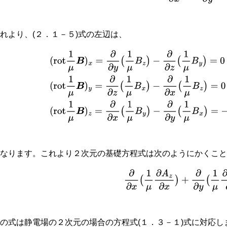
れより、(２．１－５)式の左辺は、
(
rot
1
μ
B
)
x
=
∂
∂
y
(
1
μ
B
z
)
−
∂
∂
z
(
1
μ
B
y
)
=
0
(
rot
1
μ
B
)
y
=
∂
∂
z
(
1
μ
−
∂
∂
y
(
1
μ
B
x
)
=
−
∂
∂
x
(
1
μ
∂
A
z
∂
x
)
−
となります。これより２次元の基礎方程式は次のようにかくこ
(
2.2
−
2
)
∂
∂
x
(
1
μ
∂
A
z
∂
x
)
+
∂
∂
y
(
1
この式は静電場の２次元の場合の方程式(１．３－１)式に対応