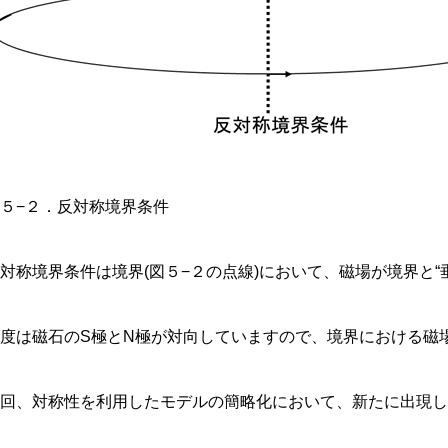
５−２．反対称境界条件
対称境界条件は境界(図５−２の点線)において、磁場が境界と“
今度は磁石のS極とN極が対向していますので、境界における磁
回、対称性を利用したモデルの簡略化において、新たに出現した