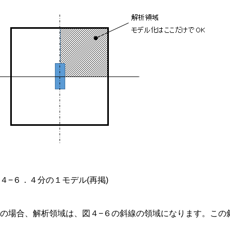
４−６．４分の１モデル(再掲)
この場合、解析領域は、図４−６の斜線の領域になります。この