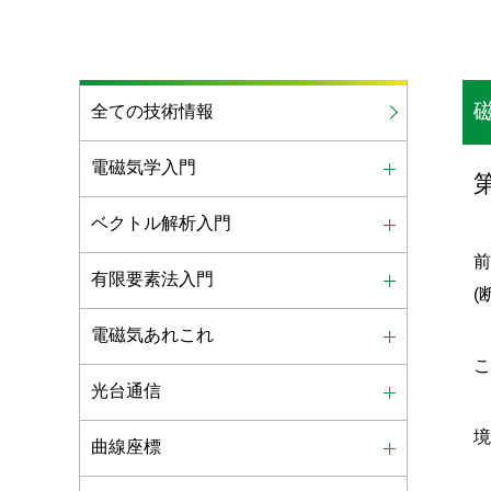
全ての技術情報
電磁気学入門
ベクトル解析入門
有限要素法入門
(
電磁気あれこれ
光台通信
曲線座標