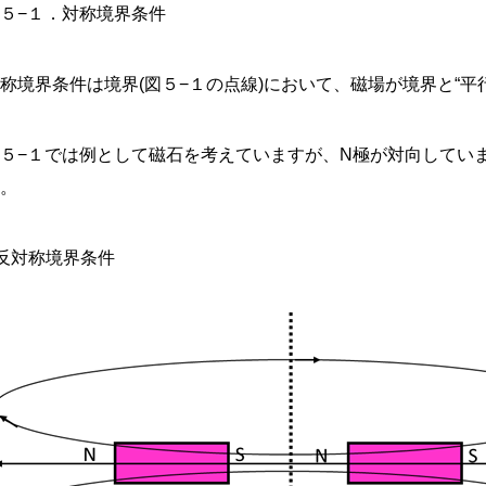
５−１．対称境界条件
称境界条件は境界(図５−１の点線)において、磁場が境界と“平
図５−１では例として磁石を考えていますが、N極が対向してい
す。
反対称境界条件