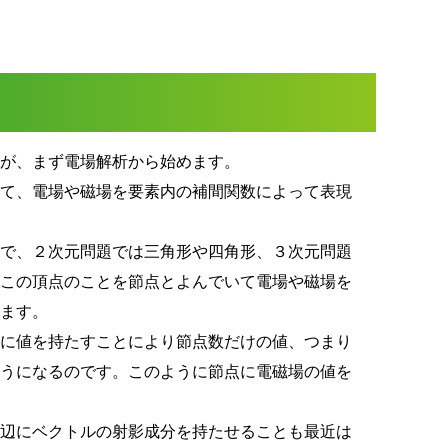
すが、まず電場解析から始めます。
して、電場や磁場を要素内の補間関数によって表現
体で、２次元問題では三角形や四角形、３次元問題
。この頂点のことを節点とよんでいて電場や磁場を
します。
点に値を持たすことにより節点数だけの値、つまり
ようになるのです。このように節点に電磁場の値を
く辺にベクトルの射影成分を持たせることも最近は