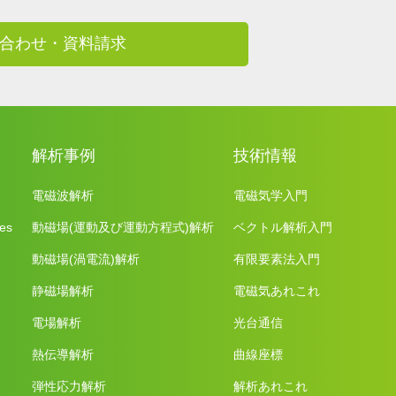
合わせ・資料請求
解析事例
技術情報
電磁波解析
電磁気学入門
es
動磁場(運動及び運動方程式)解析
ベクトル解析入門
動磁場(渦電流)解析
有限要素法入門
静磁場解析
電磁気あれこれ
電場解析
光台通信
熱伝導解析
曲線座標
弾性応力解析
解析あれこれ