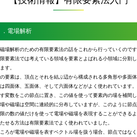
１．電場解析
電磁場解析のための有限要素法の話をこれから行っていくので
有限要素法では考えている領域を要素とよばれる小領域に分割
します。
この要素は、頂点とそれを結ぶ辺から構成される多角形や多面
では四面体、五面体、そして六面体などがよく使われています
表す変数をこの節点に置き、この値を使って要素内の場を補間
電場や磁場は空間に連続的に分布していますが、このように節
有限の数の値だけを使って電場や磁場を表現することができる
持たせる方法は有限要素法でよく使われていました。
ところが電場や磁場を表すベクトル場を扱う場合、節点ではな