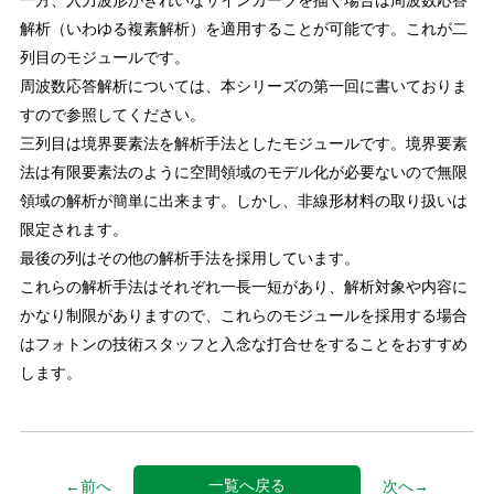
一方、入力波形がきれいなサインカーブを描く場合は周波数応答
解析（いわゆる複素解析）を適用することが可能です。これが二
列目のモジュールです。
周波数応答解析については、本シリーズの第一回に書いておりま
すので参照してください。
三列目は境界要素法を解析手法としたモジュールです。境界要素
法は有限要素法のように空間領域のモデル化が必要ないので無限
領域の解析が簡単に出来ます。しかし、非線形材料の取り扱いは
限定されます。
最後の列はその他の解析手法を採用しています。
これらの解析手法はそれぞれ一長一短があり、解析対象や内容に
かなり制限がありますので、これらのモジュールを採用する場合
はフォトンの技術スタッフと入念な打合せをすることをおすすめ
します。
一覧へ戻る
←前へ
次へ→