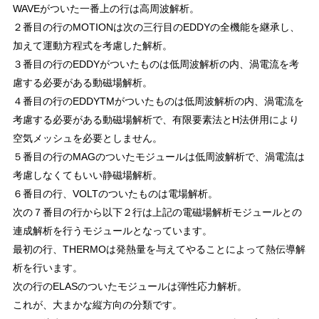
WAVEがついた一番上の行は高周波解析。
２番目の行のMOTIONは次の三行目のEDDYの全機能を継承し、
加えて運動方程式を考慮した解析。
３番目の行のEDDYがついたものは低周波解析の内、渦電流を考
慮する必要がある動磁場解析。
４番目の行のEDDYTMがついたものは低周波解析の内、渦電流を
考慮する必要がある動磁場解析で、有限要素法とH法併用により
空気メッシュを必要としません。
５番目の行のMAGのついたモジュールは低周波解析で、渦電流は
考慮しなくてもいい静磁場解析。
６番目の行、VOLTのついたものは電場解析。
次の７番目の行から以下２行は上記の電磁場解析モジュールとの
連成解析を行うモジュールとなっています。
最初の行、THERMOは発熱量を与えてやることによって熱伝導解
析を行います。
次の行のELASのついたモジュールは弾性応力解析。
これが、大まかな縦方向の分類です。