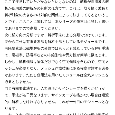
ここで注意していただかないといけないのは、解析が高周波の解
析か低周波の解析かの判断の仕方です。これは、取り扱う波長と
解析対象の大きさの相対的な関係によって決まってくるというこ
とです。このことに関しては、本シリーズの第三回に詳しく書い
てありますので参照してください。
次に横方向の分類ですが、解析手法による分類で分けています。
左から二列は有限要素法を解析手法としているモジュールです。
有限要素法は磁場解析の分野ではもっとも普及している解析手法
で、透磁率、誘電率などの非線形性や異方性が簡単に扱えます。
しかし、解析領域は物体だけでなく空間領域を含むので、空間メ
ッシュが必要となり、メッシュ作成技術にある程度習熟する必要
があります。ただし併用法を用いたモジュールは空気メッシュを
必要としません。
同じ有限要素法でも、入力波形がサインカーブを描くかどうか
で、手法が若干異なります。サインカーブを描かない場合は過渡
的に解析しなければなりません。これが一列目のモジュールとな
ります。