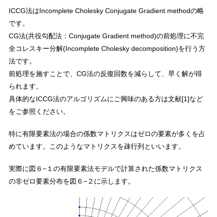
ICCG法はIncomplete Cholesky Conjugate Gradient methodの略
です。
CG法(共役勾配法：Conjugate Gradient method)の前処理に不完
全コレスキー分解(Incomplete Cholesky decomposition)を行う方
法です。
前処理を施すことで、CG法の反復回数を減らして、早く解が得
られます。
具体的なICCG法のアルゴリズムにご興味のある方は文献[1]など
をご参照ください。
特に有限要素法の場合の係数マトリクスはゼロの要素が多くを占
めています。このようなマトリクスを疎行列といいます。
実際に図６−１の有限要素法モデルで計算された係数マトリクス
の非ゼロ要素分布を図６−２に示します。