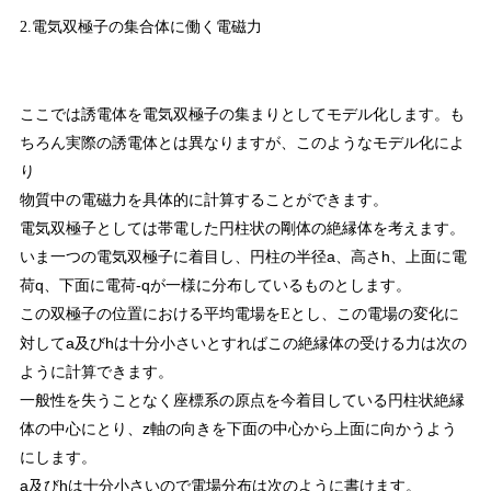
2.電気双極子の集合体に働く電磁力
ここでは誘電体を電気双極子の集まりとしてモデル化します。も
ちろん実際の誘電体とは異なりますが、このようなモデル化によ
り
物質中の電磁力を具体的に計算することができます。
電気双極子としては帯電した円柱状の剛体の絶縁体を考えます。
いま一つの電気双極子に着目し、円柱の半径a、高さh、上面に電
荷q、下面に電荷-qが一様に分布しているものとします。
この双極子の位置における平均電場を
とし、この電場の変化に
E
対してa及びhは十分小さいとすればこの絶縁体の受ける力は次の
ように計算できます。
一般性を失うことなく座標系の原点を今着目している円柱状絶縁
体の中心にとり、z軸の向きを下面の中心から上面に向かうよう
にします。
a及びhは十分小さいので電場分布は次のように書けます。