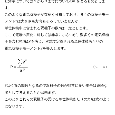
じ添字については１から３までについての和をとるものとしま
す。
このような電気双極子が数多く分布しており、各々の双極子モー
メント
は大きさも方向もそろっていませんが、
p
単位体積中に含まれる双極子の数Nは一定とします。
ここで電場の変化に対しては非常に小さいが、数多くの電気双極
子を含む領域
を考え、次式で定義される単位体積あたりの
ΔV
電気双極子モーメント
を導入します。
P
は位置の関数となるので双極子の数が非常に多い場合は連続な
P
場として考えることが出来ます。
このときこれらの双極子の受ける単位体積あたりの力
は次のよう
f
になります。