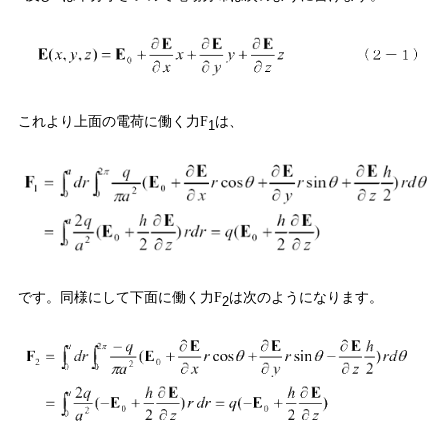
これより上面の電荷に働く力
は、
F
1
です。同様にして下面に働く力
は次のようになります。
F
2