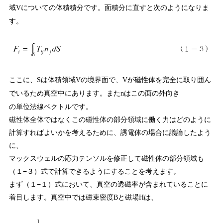
域
についての体積積分です。面積分に直すと次のようになりま
V
す。
ここに、
は体積領域
の境界面で、
が磁性体を完全に取り囲ん
S
V
V
でいるため真空中にあります。また
はこの面の外向き
n
の単位法線ベクトルです。
磁性体全体ではなくこの磁性体の部分領域に働く力はどのように
計算すればよいかを考えるために、誘電体の場合に議論したよう
に、
マックスウェルの応力テンソルを修正して磁性体の部分領域も
（１−３）式で計算できるようにすることを考えます。
まず（１−１）式において、真空の透磁率が含まれていることに
着目します。真空中では磁束密度
と磁場
は、
B
H