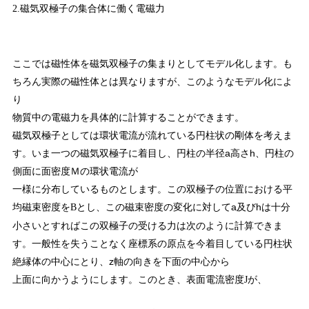
2.磁気双極子の集合体に働く電磁力
ここでは磁性体を磁気双極子の集まりとしてモデル化します。も
ちろん実際の磁性体とは異なりますが、このようなモデル化によ
り
物質中の電磁力を具体的に計算することができます。
磁気双極子としては環状電流が流れている円柱状の剛体を考えま
す。いま一つの磁気双極子に着目し、円柱の半径a高さh、円柱の
側面に面密度Ｍの環状電流が
一様に分布しているものとします。この双極子の位置における平
均磁束密度を
とし、この磁束密度の変化に対してa及びhは十分
B
小さいとすればこの双極子の受ける力は次のように計算できま
す。一般性を失うことなく座標系の原点を今着目している円柱状
絶縁体の中心にとり、z軸の向きを下面の中心から
上面に向かうようにします。このとき、表面電流密度
が、
J