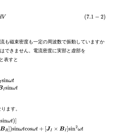
d
V
電流も磁束密度も一定の周波数で振動していますか
とはできません。電流密度に実部と虚部を
と表すと
cos
ω
t
−
B
I
sin
ω
t
なります。
ω
t
−
(
[
J
R
×
B
I
]
+
[
J
I
×
B
R
]
)
sin
ω
t
cos
ω
t
+
[
J
I
×
B
I
]
sin
2
ω
t