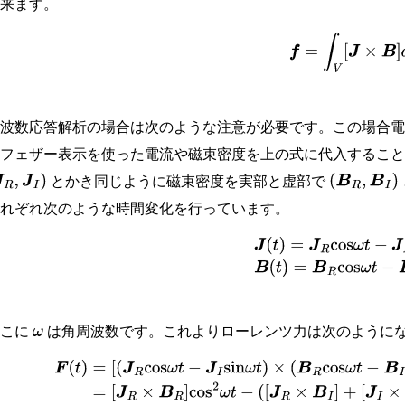
出来ます。
(
7.1
−
2
)
f
=
∫
V
[
J
×
B
]
周波数応答解析の場合は次のような注意が必要です。この場合
らフェザー表示を使った電流や磁束密度を上の式に代入するこ
とかき同じように磁束密度を実部と虚部で
R
,
J
I
)
(
B
R
,
B
I
)
それぞれ次のような時間変化を行っています。
J
(
t
)
=
J
R
cos
ω
t
−
J
I
sin
ω
t
B
(
t
)
=
B
R
ここに
は角周波数です。これよりローレンツ力は次のように
ω
F
(
t
)
=
[
(
J
R
cos
ω
t
−
J
I
sin
ω
t
)
×
(
B
R
cos
ω
t
−
B
I
sin
ω
t
)
]
=
[
J
R
×
B
R
]
cos
2