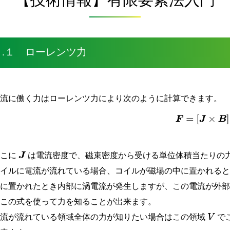
７.１ ローレンツ力
電流に働く力はローレンツ力により次のように計算できます。
(
7.1
−
1
)
F
=
[
J
×
B
]
ここに
は電流密度で、磁束密度から受ける単位体積当たりの
J
コイルに電流が流れている場合、コイルが磁場の中に置かれる
中に置かれたとき内部に渦電流が発生しますが、この電流が外
はこの式を使って力を知ることが出来ます。
電流が流れている領域全体の力が知りたい場合はこの領域
で
V