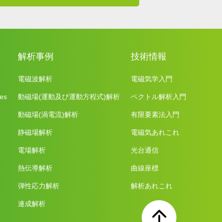
解析事例
技術情報
電磁波解析
電磁気学入門
es
動磁場(運動及び運動方程式)解析
ベクトル解析入門
動磁場(渦電流)解析
有限要素法入門
静磁場解析
電磁気あれこれ
電場解析
光台通信
熱伝導解析
曲線座標
弾性応力解析
解析あれこれ
連成解析