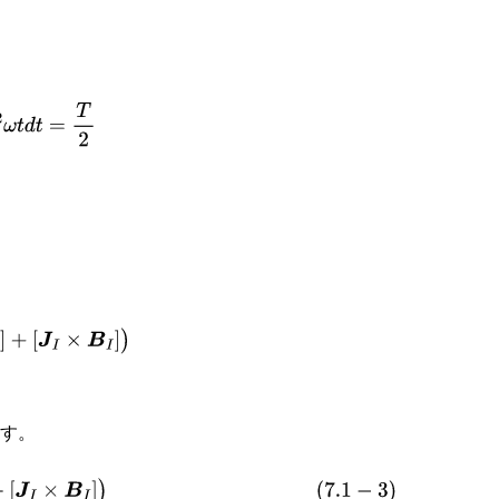
T
sin
ω
t
cos
ω
t
d
t
=
0
+
[
J
I
×
B
I
]
)
ます。
]
+
[
J
I
×
B
I
]
)