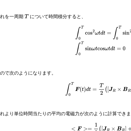
これを一周期
について時間積分すると、
T
∫
0
T
cos
2
ω
t
d
t
=
∫
0
T
sin
2
ω
t
d
t
=
T
2
∫
0
なので次のようになります。
∫
0
T
F
(
t
)
d
t
=
T
2
(
[
J
R
×
B
R
]
これより単位時間当たりの平均の電磁力が次のように計算でき
(
7.1
−
3
)
<
F
>=
1
2
(
[
J
R
×
B
R