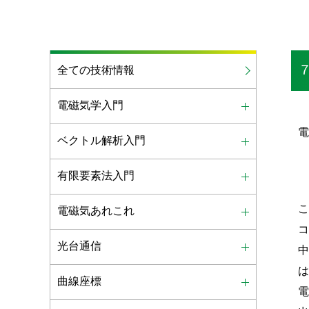
全ての技術情報
電磁気学入門
ベクトル解析入門
有限要素法入門
電磁気あれこれ
光台通信
曲線座標