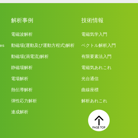
解析事例
技術情報
電磁波解析
電磁気学入門
es
動磁場(運動及び運動方程式)解析
ベクトル解析入門
動磁場(渦電流)解析
有限要素法入門
静磁場解析
電磁気あれこれ
電場解析
光台通信
熱伝導解析
曲線座標
弾性応力解析
解析あれこれ
連成解析