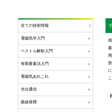
全ての技術情報
電磁気学入門
周
ベクトル解析入門
形
有限要素法入門
に
電磁気あれこれ
光台通信
曲線座標