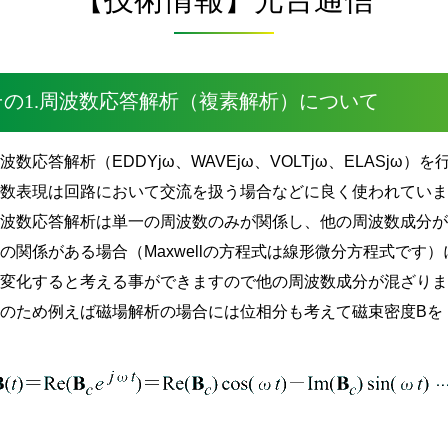
その1.周波数応答解析（複素解析）について
波数応答解析（EDDYjω、WAVEjω、VOLTjω、ELAS
素数表現は回路において交流を扱う場合などに良く使われてい
周波数応答解析は単一の周波数のみが関係し、他の周波数成分
の関係がある場合（Maxwellの方程式は線形微分方程式です
変化すると考える事ができますので他の周波数成分が混ざりませ
このため例えば磁場解析の場合には位相分も考えて磁束密度Bを