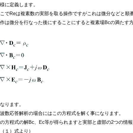
の様に定義します。
ここでReは複素数の実部を取る操作ですがこれは微分などと順
作は微分を行なった後にすることにすると複素場Bcの満たす方程
となります。
周波数応答解析の場合にはこの方程式を解く事になります。
の方程式の解Bc、Ec等が得られますと実部と虚部の2つの情
（（１）式より）