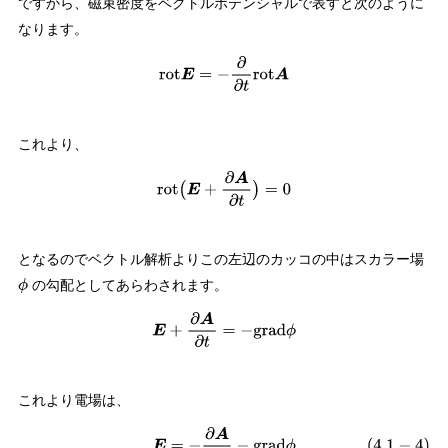
ですから、磁束密度をベクトルポテンシャルで表すと次のように
なります。
rot
E
=
−
∂
∂
t
rot
A
これより、
rot
(
E
+
∂
A
∂
t
)
=
0
となるのでベクトル解析よりこの左辺のカッコの中はスカラー場
の勾配としてあらわされます。
ϕ
E
+
∂
A
∂
t
=
−
grad
ϕ
これより電場は、
(
4.1
−
4
)
E
=
−
∂
A
∂
t
−
grad
ϕ