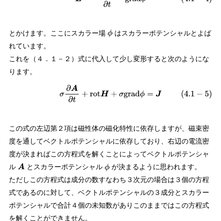
とかけます。ここにスカラー場
はスカラーポテンシャルとよば
ϕ
れています。
これを（４．１－２）式に代入して少し変形すると次のようにな
ります。
(
4.1
−
5
)
σ
∂
A
∂
t
+
rot
H
+
σ
grad
ϕ
=
J
この式の左辺第２項は磁性体の磁化特性に依存しますが、磁束密
度を通してベクトルポテンシャルに依存しており、右辺の電流密
度が決まればこの方程式を解くことによってベクトルポテンシャ
ル
とスカラーポテンシャル
が決まるように思われます。
A
ϕ
ただしこの方程式は成分の数すなわち３次元の場合は３個の方程
式であるのに対して、ベクトルポテンシャルの３成分とスカラー
ポテンシャルで合計４個の未知数がありこのままではこの方程式
を解くことができません。