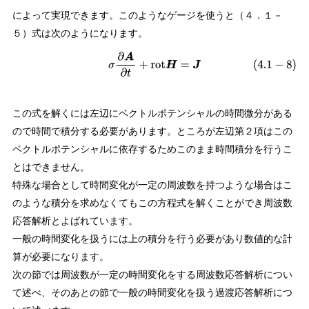
によって実現できます。このようなゲージを使うと（４．１－
５）式は次のようになります。
(
4.1
−
8
)
σ
∂
A
∂
t
+
rot
H
=
J
この式を解くには左辺にベクトルポテンシャルの時間微分がある
ので時間で積分する必要があります。ところが左辺第２項はこの
ベクトルポテンシャルに依存するためこのまま時間積分を行うこ
とはできません。
特殊な場合として時間変化が一定の周波数を持つような場合はこ
のような積分を求めなくてもこの方程式を解くことができ周波数
応答解析とよばれています。
一般の時間変化を扱うには上の積分を行う必要があり数値的な計
算が必要になります。
次の節では周波数が一定の時間変化をする周波数応答解析につい
て述べ、そのあとの節で一般の時間変化を扱う過渡応答解析につ