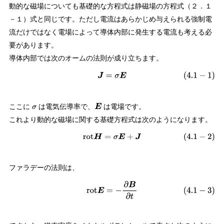
動的な磁場についても基礎的な方程式は静磁場の方程式（２．１
－１）式と同じです。ただし電流はあらかじめ与えられる強制電
流だけではなく電場によって導体内部に発生する電流も考える必
要があります。
導体内部では次のオームの法則が成り立ちます。
(
4.1
−
1
)
J
=
σ
E
ここに
は電気伝導率で、
は電場です。
σ
E
これより動的な磁場に関する基礎方程式は次のようになります。
(
4.1
−
2
)
rot
H
=
σ
E
+
J
ファラデーの法則は、
(
4.1
−
3
)
rot
E
=
−
∂
B
∂
t