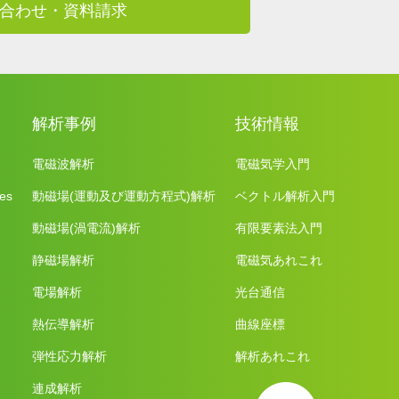
合わせ・資料請求
解析事例
技術情報
電磁波解析
電磁気学入門
es
動磁場(運動及び運動方程式)解析
ベクトル解析入門
動磁場(渦電流)解析
有限要素法入門
静磁場解析
電磁気あれこれ
電場解析
光台通信
熱伝導解析
曲線座標
弾性応力解析
解析あれこれ
連成解析