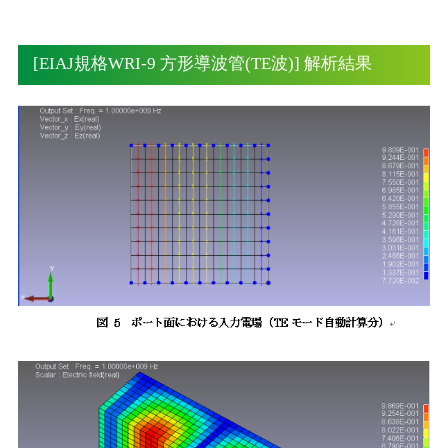
[EIAJ規格WRI-9 方形導波管(TE波)] 解析結果