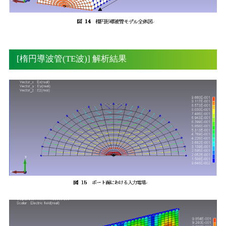
[楕円導波管(TE波)] 解析結果