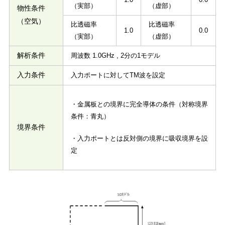
（実部）
（虚部）
物性条件
（空気）
比透磁率
比透磁率
1.0
0.0
（実部）
（虚部）
解析条件
周波数 1.0GHz , 2分の1モデル
入力条件
入力ポートに対してTM波を設定
・金属板との境界に完全導体の条件（対称境界
条件：青丸）
境界条件
・入力ポートとは反対側の境界に吸収境界を設
定