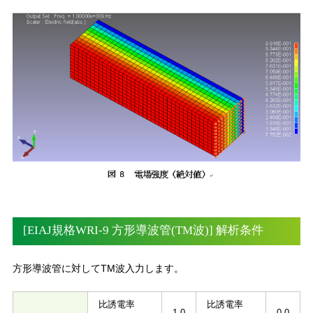
[EIAJ規格WRI-9 方形導波管(TM波)] 解析条件
方形導波管に対してTM波入力します。
比誘電率
比誘電率
1.0
0.0