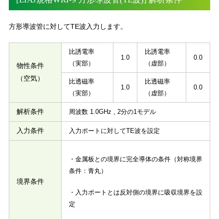
方形導波管に対してTE波入力します。
比誘電率
比誘電率
1.0
0.0
（実部）
（虚部）
物性条件
（空気）
比透磁率
比透磁率
1.0
0.0
（実部）
（虚部）
解析条件
周波数 1.0GHz , 2分の1モデル
入力条件
入力ポートに対してTE波を設定
・金属板との境界に完全導体の条件（対称境界
条件：青丸）
境界条件
・入力ポートとは反対側の境界に吸収境界を設
定