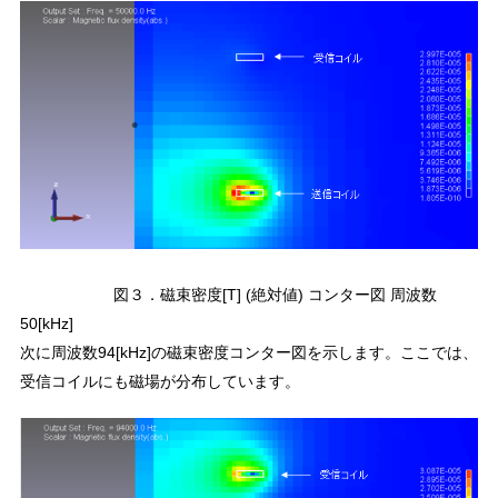
図３．磁束密度[T] (絶対値) コンター図 周波数
50[kHz]
次に周波数94[kHz]の磁束密度コンター図を示します。ここでは、
受信コイルにも磁場が分布しています。