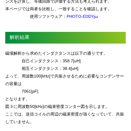
ンスを計算し、等価回路で評価する方法も考えられます。
本ページでは両者を比較し、一致することを確認します。
使用ソフトウェア：
PHOTO-EDDYjω
解析結果
磁場解析から求めたインダクタンスは以下の通りです。
自己インダクタンス：358.7[uH]
相互インダクタンス：38.4[uH]
よって、周波数100[kHz]で共振させるために必要なコンデンサー
の容量は
7061[pF]
となります。
図３に周波数50[kHz]の磁束密度コンター図を示します。
ここでは、送信コイルの周辺の磁束密度が強くなっていて、共振
していません。