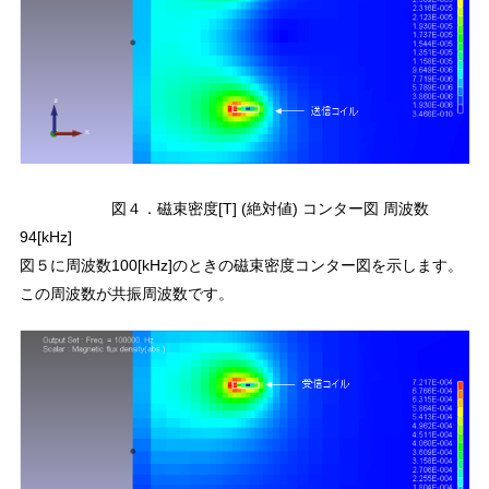
図４．磁束密度[T] (絶対値) コンター図 周波数
94[kHz]
図５に周波数100[kHz]のときの磁束密度コンター図を示します。
この周波数が共振周波数です。