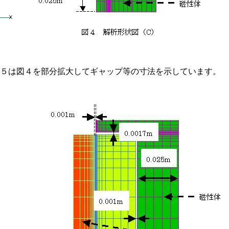
図５は図４を部分拡大してギャップ等の寸法を示しています。