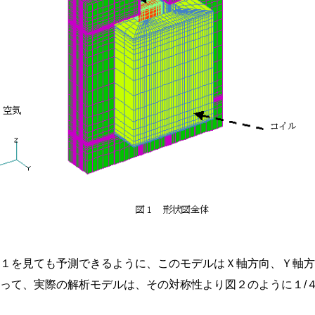
図１を見ても予測できるように、このモデルはＸ軸方向、Ｙ軸
従って、実際の解析モデルは、その対称性より図２のように１/