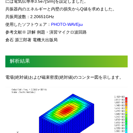
には電気伝導率3.5e7[S/m]を設定しました。
共振器内のエネルギーと内壁の損失からQ値を求めました。
共振周波数：2.20651GHz
使用したソフトウェア：
PHOTO-WAVEjω
参考文献※ 詳解 例題・演習マイクロ波回路
倉石 源三郎著 電機大出版局
解析結果
電場(絶対値)および磁束密度(絶対値)のコンター図を示します。