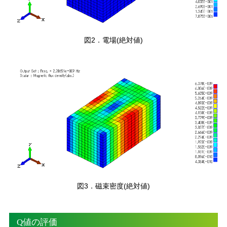
図2．電場(絶対値)
図3．磁束密度(絶対値)
Q値の評価