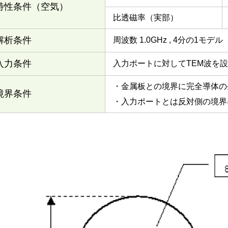
特性条件（空気）
比透磁率（実部）
解析条件
周波数 1.0GHz , 4分の1モデル
入力条件
入力ポートに対してTEM波を
・金属板との境界に完全導体の
境界条件
・入力ポートとは反対側の境界