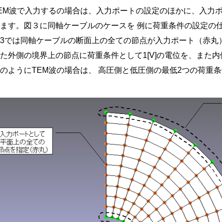
TEM波で入力するの場合は、入力ポートの設定のほかに、入力
ります。図３に同軸ケーブルのケースを 例に荷重条件の設定の
図3では同軸ケーブルの断面上の全ての節点が入力ポート（赤丸
た外側の境界上の節点に荷重条件として1[V]の電位を、また内
のようにTEM波の場合は、 高圧側と低圧側の最低2つの荷重