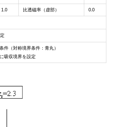
1.0
比透磁率（虚部）
0.0
設定
条件（対称境界条件：青丸）
に吸収境界を設定