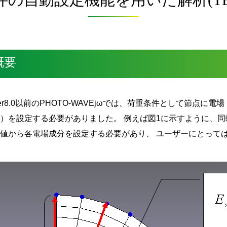
概要
er8.0以前のPHOTO-WAVEjωでは、荷重条件として節点
分）を設定する必要がありました。 例えば図1に示すように、
標値から各電場成分を設定する必要があり、 ユーザーにとって