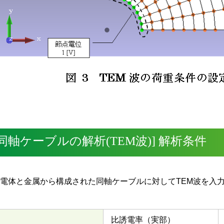
[同軸ケーブルの解析(TEM波)] 解析条件
電体と金属から構成された同軸ケーブルに対してTEM波を入
比誘電率（実部）