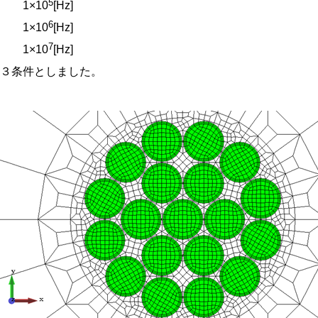
5
1×10
[Hz]
6
1×10
[Hz]
7
1×10
[Hz]
の３条件としました。