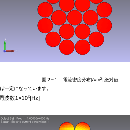
2
図２−１．電流密度分布[A/m
] 絶対値
ほぼ一定になっています。
6
周波数1×10
[Hz]