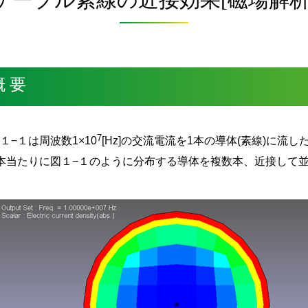
概 要
7
１−１は周波数1×10
[Hz]の交流電流を1本の導体(素線)に流
1本当たりに図１−１のように分布する導体を複数本、近接して