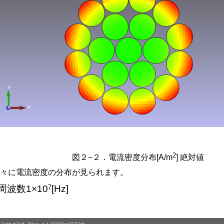
2
図２−２．電流密度分布[A/m
] 絶対値
徐々に電流密度の分布が見られます。
7
周波数1×10
[Hz]