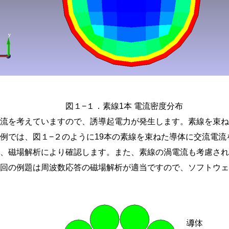
図１−１．素線1本 電流密度分布
交流を考えていますので、誘導起電力が発生します。素線を束
例では、図１−２のように19本の素線を束ねた導体に交流電
か、磁場解析により確認します。また、素線の渦電流も考慮さ
回の例題は周波数応答の磁場解析が適当ですので、ソフトウェアは