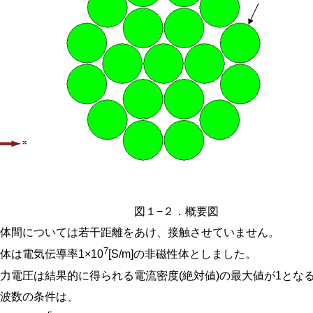
図１−２．概要図
導体間については若干距離をあけ、接触させていません。
7
体は電気伝導率1×10
[S/m]の非磁性体としました。
力電圧は結果的に得られる電流密度(絶対値)の最大値が1とな
周波数の条件は、