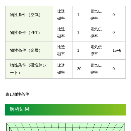
比透
電気伝
物性条件（空気）
1
0
磁率
導率
比透
電気伝
物性条件（PET）
1
0
磁率
導率
比透
電気伝
物性条件（金属）
1
1e+6
磁率
導率
物性条件（磁性体シ
比透
電気伝
30
0
磁率
導率
ート）
表1.物性条件
解析結果