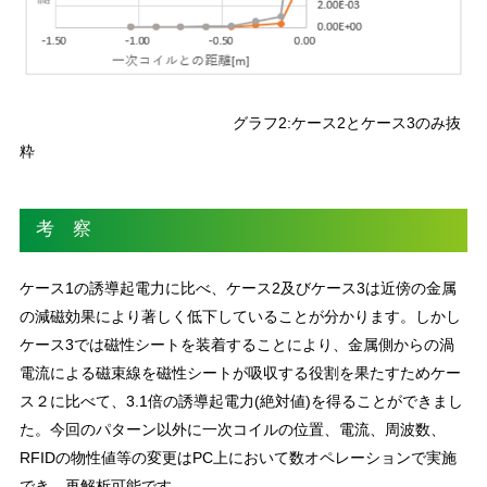
グラフ2:ケース2とケース3のみ抜
粋
考 察
ケース1の誘導起電力に比べ、ケース2及びケース3は近傍の金属
の減磁効果により著しく低下していることが分かります。しかし
ケース3では磁性シートを装着することにより、金属側からの渦
電流による磁束線を磁性シートが吸収する役割を果たすためケー
ス２に比べて、3.1倍の誘導起電力(絶対値)を得ることができまし
た。今回のパターン以外に一次コイルの位置、電流、周波数、
RFIDの物性値等の変更はPC上において数オペレーションで実施
でき、再解析可能です。