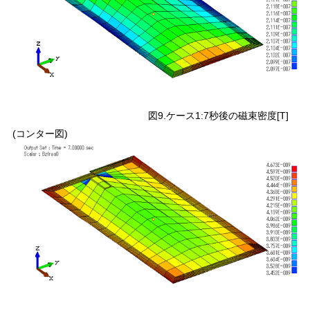
図9.ケース1:7秒後の磁束密度[T]
(コンター図)