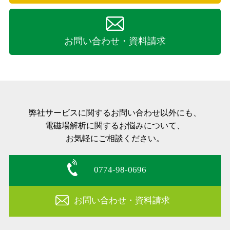
った発熱から、温度分布を求めるような連成解析が簡単
場分布（電界分布）、電荷分布の計算をおこないます。
の解析が可能です。
に出来ます。
■ 電場と電場勾配の関係を与える第3種境界条件を与え
■ 有限要素法を使っているので解が安定し、初心者でも
お問い合わせ・資料請求
■ ICCG 法を使っていますので計算が速く、パソコンで
ることが出来ます。
安心して使えます。
の解析が可能です。
■ 任意点の電場計算（電界計算）が出来ます。
■ 有限要素法を使っているので解が安定し、初心者でも
サポート
■ キャパシタンスの計算が出来ます。
安心して使えます。
ご購入後１年間は無償保証期間です。
■ 電場解析（電界解析）と電流分布解析を同時に行うこ
弊社サービスに関するお問い合わせ以外にも、
この期間中には質問対応及び最新のソフトウェアが入手
特徴
電磁場解析に関するお悩みについて、
とが出来ます。
でき、安心してご使用いただけるよう、経験豊富な弊社
お気軽にご相談ください。
スタッフがサポート致します。
■ 境界要素法を使っていますのでデータの作成が簡単で
次年度以降は任意で保守契約を結んで頂くことより、こ
サポート
す。
0774-98-0696
れらの保守サービスをご継続頂けます。
■ 解析結果は自動的にファイルに記録されますので、任
ご購入後１年間は無償保証期間です。
意の空間点の電場（電界）を行列計算すること無しに何
お問い合わせ・資料請求
この期間中には質問対応及び最新のソフトウェアが入手
適用分野
回でも求める事が出来ます。
でき、安心してご使用いただけるよう、経験豊富な弊社
スタッフがサポート致します。