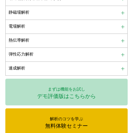
流の分布を求めることが出来ます。
・スライドインタフェースにより、互いに運動する物体
静磁場解析
を取り扱うことが出来ます。
■ 電気伝導率、誘電率の電場（電界）依存性をもつ非線
・時間的に変動する誘電体内に生ずる変位電流を考慮し
形解析が出来ます。
電場解析
た解析が出来ます。
■ 誘電損失及びジュール損の計算をします。
熱伝導解析
モジュール構成
■ キャパシタンスの計算、電気力の計算をおこないま
特徴
弾性応力解析
す。
● VOLTBM : 3次元用モジュール
■ PHOTOシリーズ専用プリ・ポストと一体型となって
連成解析
いるため、データ作成から解析、そして結果処理が一連
特徴
機能
の操作として行えます。
まずは機能をお試し
■ PHOTOシリーズ専用プリ・ポストと一体型となって
■ 他のPHOTOシリーズモジュールと一体化しているの
デモ評価版はこちらから
■ 境界要素法による3次元電場解析用ソフト（電界シミ
いるため、データ作成から解析、そして結果処理が一連
で、たとえば、電磁場解析（電磁界解析）によって求ま
ュレータ）です。
の操作として行えます。
った発熱から、温度分布を求めるような連成解析が簡単
■ 真空中のメッシュがいりません。
に出来ます。
解析のコツを学ぶ
■ 他のPHOTOシリーズモジュールと一体化しているの
無料体験セミナー
で、たとえば、電磁場解析（電磁界解析）によって求ま
■ 境界での電位又はフラックスを与えることにより、電
■ ICCG 法を使っていますので計算が速く、パソコンで