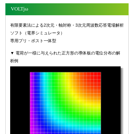
有限要素法による2次元・軸対称・3次元過渡応答電場解析ソ
VOLTjω
フト（電界シミュレータ）
専用プリ・ポスト一体型
有限要素法による2次元・軸対称・3次元周波数応答電場解析
ソフト（電界シミュレータ）
▼ 静電アクチュエータの電界解析の例
詳細はこちら
専用プリ・ポスト一体型
▼ 電荷が一様に与えられた正方形の導体板の電位分布の解
析例
モジュール構成
● VOLT : 2次元・軸対称及び3次元用モジュール