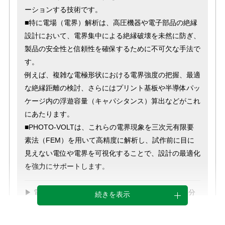
ーションする技術です。
■特に電場（電界）解析は、高圧機器や電子部品の絶縁
設計において、電界集中による絶縁破壊を未然に防ぎ、
製品の安全性と信頼性を確保するために不可欠な手法で
す。
例えば、複雑な電極形状における電界強度の把握、最適
な絶縁距離の検討、さらにはプリント基板や半導体パッ
ケージ内の浮遊容量（キャパシタンス）算出などがこれ
にあたります。
■PHOTO-VOLTは、これらの電界現象を三次元有限要
素法（FEM）を用いて高精度に解析し、試作前に目に
見えない電位や電界を可視化することで、設計の最適化
を強力にサポートします。
▶︎ 電場解析の具体的なシミュレーション事例（電界分
続きを表示
布・容量計算など）は、下記よりご確認いただけます。