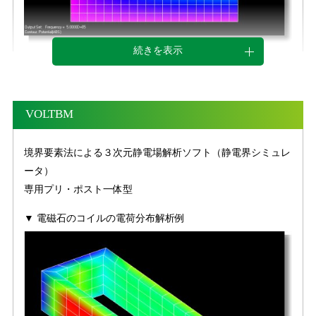
機能
続きを表示
▼ 電荷が一様に与えられた正方形の導体板の電場分布（電
● 概要
界分布）の解析例
・有限要素法による電場解析ソフトウェア(電界シミュ
VOLTBM
レータ)で、静解析及び過渡応答解析をおこないま
す。
境界要素法による３次元静電場解析ソフト（静電界シミュレ
・３次元・２次元及び軸対称問題を扱うことが出来ま
ータ）
す。
専用プリ・ポスト一体型
● 材料特性
・線形比誘電率、線形電気伝導率が使用できます。
▼ 電磁石のコイルの電荷分布解析例
・電気伝導率、誘電率の電場依存性をもつ非線形解析が
出来ます。
・電気伝導率と誘電率の異方性を扱うことが出来ます。
● 入力
・電場解析(電界解析)の場合は、境界での電位及び電荷