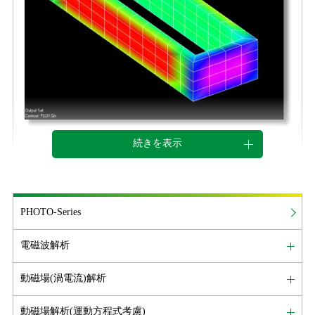
分布から電場分布(電界分布)の計算をおこないます。
・電流分布解析の場合は、境界での電位から導体中を流
モジュール構成
れる電流の分布を求めます。
・浮導体が存在するような同電位条件を入れた計算が出
● VOLTjω : 2次元・軸対称及び3次元用モジュー
来ます。
ル
● 出力
・解析結果として、電場分布（電界分布）、電流分布な
機能
続きを表示
どが得られます。
▼ 電磁石コアと金属板の電荷分布解析例
・出力される解析結果の種類を制御することができま
■ 有限要素法の電場解析ソフト（電界シミュレータ）で
す。
周波数応答解析をおこないます。
・電極に発生する電荷の計算が出来ます。
PHOTO-Series
・指定した領域の電流総量が計算できます。
■ 3次元、2次元及び軸対称問題を扱うことが出来ます。
・静電容量、静電容量係数が計算できます。
電磁波解析
■ 境界での電位及び電荷分布から電場分布（電界分布）
・電磁力が計算できます。
の計算をおこないます。
・コンター図、ベクトル図の可視化ができます。
動磁場(渦電流)解析
・数値データの出力ができます。
■ 誘電体内を流れる変位電流と同時に導体中を流れる電
動磁場解析(運動方程式考慮)
● 解析