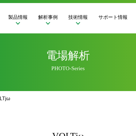
製品情報
解析事例
技術情報
サポート情報
電場解析
PHOTO-Series
LTjω
VOLTjω