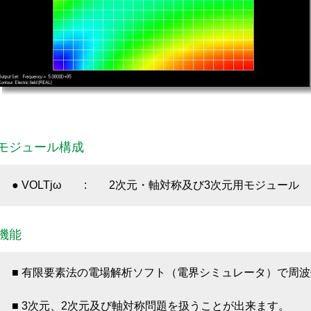
モジュール構成
● VOLTjω : 2次元・軸対称及び3次元用モジュール
機能
■ 有限要素法の電場解析ソフト（電界シミュレータ）で周
■ 3次元、2次元及び軸対称問題を扱うことが出来ます。