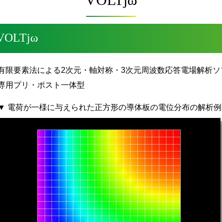
VOLTjω
有限要素法による2次元・軸対称・3次元周波数応答電場解析
専用プリ・ポスト一体型
▼ 電荷が一様に与えられた正方形の導体板の電位分布の解析例