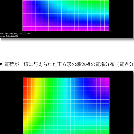
▼ 電荷が一様に与えられた正方形の導体板の電場分布（電界