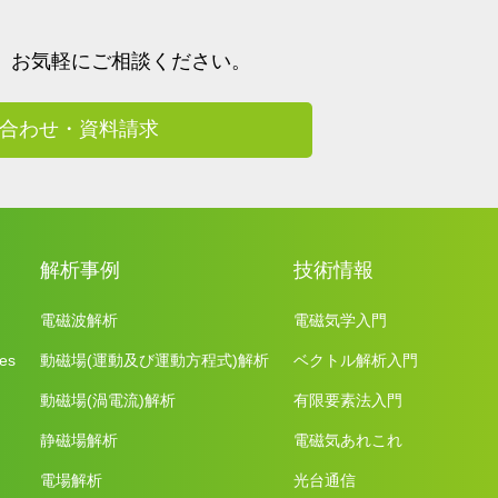
、
お気軽にご相談ください。
合わせ・資料請求
解析事例
技術情報
電磁波解析
電磁気学入門
es
動磁場(運動及び運動方程式)解析
ベクトル解析入門
動磁場(渦電流)解析
有限要素法入門
静磁場解析
電磁気あれこれ
電場解析
光台通信